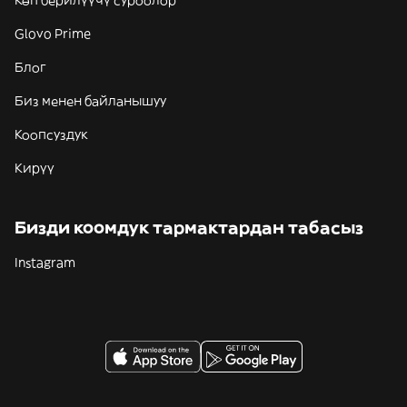
Көп берилүүчү суроолор
Glovo Prime
Блог
Биз менен байланышуу
Коопсуздук
Кирүү
Бизди коомдук тармактардан табасыз
Instagram