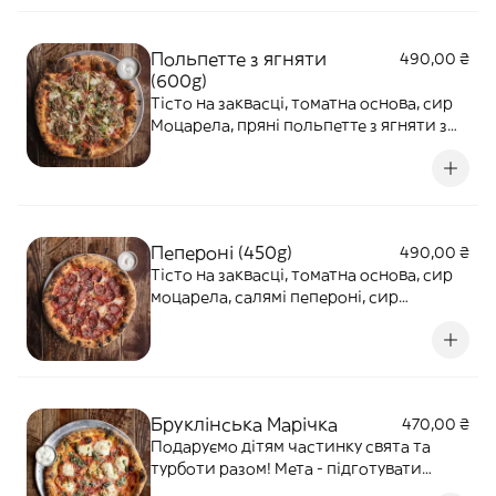
Польпетте з ягняти
490,00 ₴
(600g)
Тісто на заквасці, томатна основа, сир
Моцарела, пряні польпетте з ягняти з
кедровими горіхами, свіжий фенхель,
мікс цибулі, мікрогрін кінзи, прянощі та
олівкова олія.
Пепероні (450g)
490,00 ₴
Тісто на заквасці, томатна основа, сир
моцарела, салямі пепероні, сир
пекоріно.
Бруклінська Марічка
470,00 ₴
Подаруємо дітям частинку свята та
турботи разом! Мета - підготувати
різдвяні подарунки для дітей, які