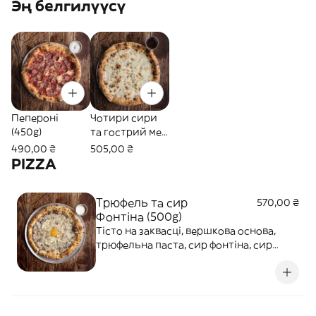
Эң белгилүүсү
Пепероні
Чотири сири
(450g)
та гострий мед
(520g)
490,00 ₴
505,00 ₴
PIZZA
Трюфель та сир
570,00 ₴
Фонтіна (500g)
Тісто на заквасці, вершкова основа,
трюфельна паста, сир фонтіна, сир
пекоріно, жовток су-від.