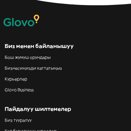
Биз менен байланышуу
Бош жумуш орундары
Бизнесиңизди каттатыңыз
Курьерлер
Glovo Business
Пайдалуу шилтемелер
Биз тууралуу