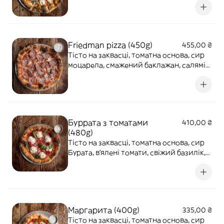
втратили батьків через війну.Обирайте
Бруклінську Марічку та долучайтесь до
збору, а ми перерахуємо прибуток до БФ
"Діти Героїв".Піца-твіст на Bloody
Friedman pizza (450g)
455,00 ₴
MariТісто на заквасці, томатний соус з
Тісто на заквасці, томатна основа, сир
італійськими спеціями та травами, сир
моцарела, смажений баклажан, салямі
моцарела, базилік.Соус песто, пармезан,
мілано, орегано, сир пекоріно.
земля з маслин.Подаємо з соусом до
бортиків.
Буррата з томатами
410,00 ₴
(480g)
Тісто на заквасці, томатна основа, сир
Бурата, в'ялені томати, свіжий базилік,
оливкова олія.
Маргарита (400g)
335,00 ₴
Тісто на заквасці, томатна основа, сир