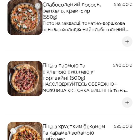
Слабосолений лосось,
555,00 ₴
фенхель, крем-сир
(550g)
Тісто на заквасці, томатно-вершкова
основа, охолоджений слабосолений
лосось, свіжий фенхель, червона
цибуля, крем-сир, кропове масло.
Піца з пармою та
540,00 ₴
в'яленою вишнею у
портвейні (500g)
НАСОЛОДЖУЙТЕСЬ ОБЕРЕЖНО -
МОЖЛИВА КІСТОЧКА ВИШНІ Тісто на
заквасці, вершкова основа, крем-сир з
горгонзолою, парма, соус з вишні та
вишня в'ялена в портвейні, мікрогрін,
земля з маслинПодаємо з гострим
медом.Парма та вишні додаються після
Піца з хрустким беконом
535,00 ₴
печі.
та карамелізованою
цибулею