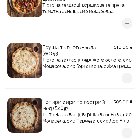
Тісто на заквасці, вершкова та пряна
томатна основа, сир моцарела,
хрусткий бекон, карамелізована цибуля,
смажена зелена цибуля, діжонська
гірчиця, сушений перець чилі. Подаємо
з соусом до бортиків
Груша та горгонзола
510,00 ₴
(600g)
Тісто на заквасці, вершкова основа, сир
Моцарела, сир Горгонзола, свіжа груша,
кедрові горіхи, оливкова олія. Подаємо
з гострим медом.
Чотири сири та гострий
505,00 ₴
мед (520g)
Тісто на заквасці, вершкова основа, сир
Моцарела, сир Пармезан, сир Дор Блю,
сир Пекоріно. Подаємо з гострим
медом.