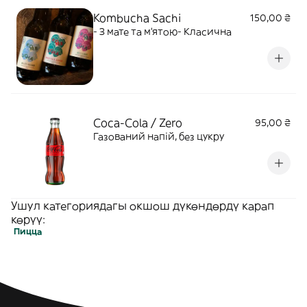
Kombucha Sachi
150,00 ₴
- З мате та м'ятою- Класична
Coca-Cola / Zero
95,00 ₴
Газований напій, без цукру
Ушул категориядагы окшош дүкөндөрдү карап
көрүү:
Пицца