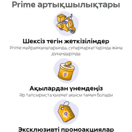
Prime артықшылықтары
Шексіз тегін жеткізілімдер
Prime мейрамханаларында, супермаркеттерінде және
дүкендерінде
Ақылардан үнемдеңіз
Әр тапсырыста қызмет ақысы төмен болады
Эксклюзивті промоакциялар