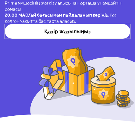
Prime мүшесінің жеткізу ақысынан орташа үнемдейтін
сомасы
20,00 MAD/ай бағасымен пайдаланып көріңіз
. Кез
келген уақытта бас тарта аласыз.
Қазір жазылыңыз