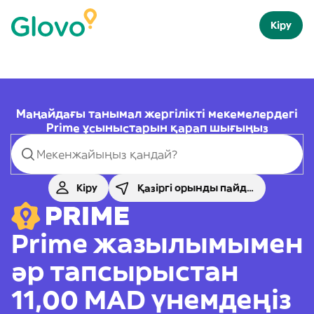
Кіру
Маңайдағы танымал жергілікті мекемелердегі
Prime ұсыныстарын қарап шығыңыз
Кіру
Қазіргі орынды пайдалану
Prime жазылымымен
әр тапсырыстан
11,00 MAD үнемдеңіз