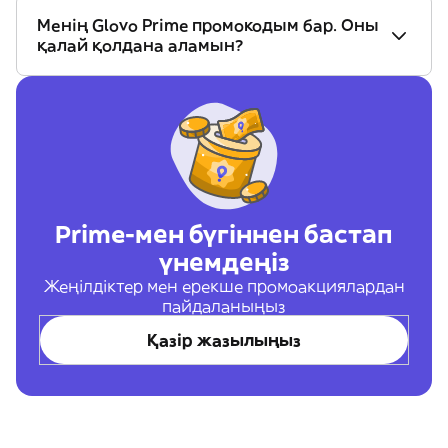
Менің Glovo Prime промокодым бар. Оны
қалай қолдана аламын?
Prime-мен бүгіннен бастап
үнемдеңіз
Жеңілдіктер мен ерекше промоакциялардан
пайдаланыңыз
Қазір жазылыңыз