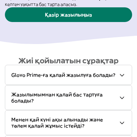
келген уақытта бас тарта аласыз.
Қазір жазылыңыз
Жиі қойылатын сұрақтар
Glovo Prime-ға қалай жазылуға болады?
Жазылымымнан қалай бас тартуға
болады?
Менен қай күні ақы алынады және
төлем қалай жұмыс істейді?