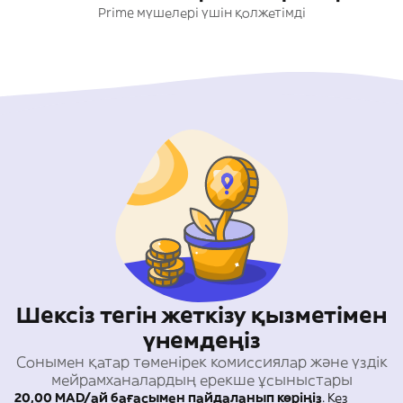
Prime мүшелері үшін қолжетімді
Шексіз тегін жеткізу қызметімен
үнемдеңіз
Сонымен қатар төменірек комиссиялар және үздік
мейрамханалардың ерекше ұсыныстары
20,00 MAD/ай бағасымен пайдаланып көріңіз
. Кез