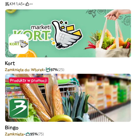
KM 1,45
--
Kort
Zamknięte do: Wtorek
97%
(25)
Produkty w promocji
Bingo
Zamknięte
95%
(75)