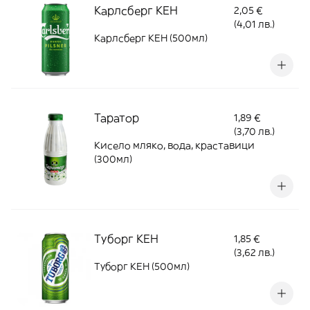
Карлсберг КЕН
2,05 €
(4,01 лв.)
Карлсберг КЕН (500мл)
Таратор
1,89 €
(3,70 лв.)
Кисело мляко, вода, краставици
(300мл)
Туборг КЕН
1,85 €
(3,62 лв.)
Туборг КЕН (500мл)