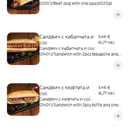
(220г)/Beef dog with one sauce(220g)
Сандвич с кебапчета и
3,46 €
сос
(6,77 лв.)
Сандвич с кебапчета и сос
(240г)/Sandwich with 2pcs kebapche and
one sauce (240g)
Сандвич с кюфтета и
3,46 €
сос
(6,77 лв.)
Сандвич с кюфтета и сос
(240г)/Sandwich with 2pcs kofte and one
sauce (240g)