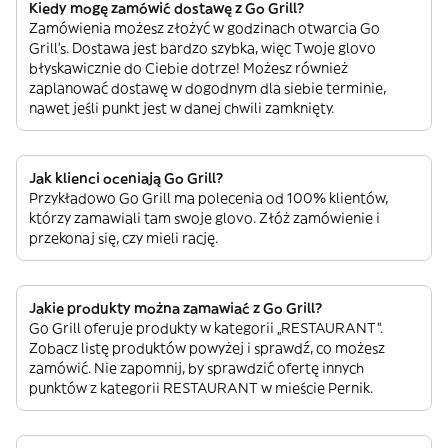
Kiedy mogę zamówić dostawę z Go Grill?
Zamówienia możesz złożyć w godzinach otwarcia Go
Grill’s. Dostawa jest bardzo szybka, więc Twoje glovo
błyskawicznie do Ciebie dotrze! Możesz również
zaplanować dostawę w dogodnym dla siebie terminie,
nawet jeśli punkt jest w danej chwili zamknięty.
Jak klienci oceniają Go Grill?
Przykładowo Go Grill ma polecenia od 100% klientów,
którzy zamawiali tam swoje glovo. Złóż zamówienie i
przekonaj się, czy mieli rację.
Jakie produkty można zamawiać z Go Grill?
Go Grill oferuje produkty w kategorii „RESTAURANT”.
Zobacz listę produktów powyżej i sprawdź, co możesz
zamówić. Nie zapomnij, by sprawdzić ofertę innych
punktów z kategorii RESTAURANT w mieście Pernik.