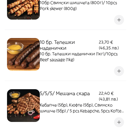
10бр Свински шишчета (800г)/ 10pcs
Pork skewer (800g)
10 бр. Телешки
23,70 €
наденички
(46,35 лв.)
10 бр. Телешки наденички (1кг)/10pcs
Beef sausage (1kg)
5/5/5/ Мешана скара
22,40 €
(43,81 лв.)
Кебапче (5бр), Кюфте (5бр), Свинско
шишче (5бр) / 5 pcs Kebapche, 5pcs Kofte,
5pcs Pork skewer - 1кг