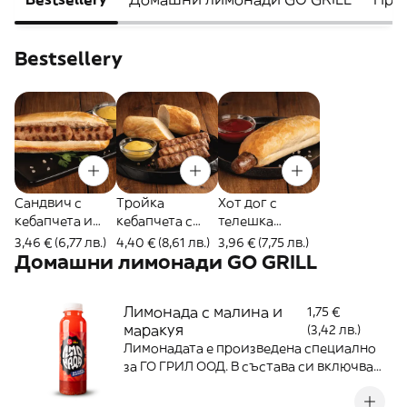
Bestsellery
Сандвич с
Тройка
Хот дог с
кебапчета и
кебапчета с
телешка
сос
хлебче и сос
наденичка и
3,46 € (6,77 лв.)
4,40 € (8,61 лв.)
3,96 € (7,75 лв.)
сос
Домашни лимонади GO GRILL
Лимонада с малина и
1,75 €
маракуя
(3,42 лв.)
Лимонадата е произведена специално
за ГО ГРИЛ ООД. В състава си включва
фина бяла кристална захар и пресни
плодове от доказани български