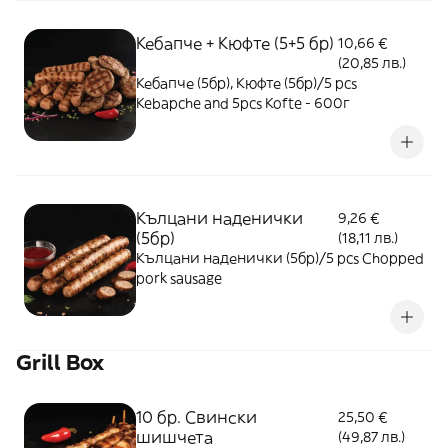
Кебапче + Кюфте (5+5 бр)
10,66 €
(20,85 лв.)
Кебапче (5бр), Кюфте (5бр)/5 pcs
Kebapche and 5pcs Kofte - 600г
Кълцани наденички
9,26 €
(5бр)
(18,11 лв.)
Кълцани наденички (5бр)/5 pcs Chopped
pork sausage
Grill Box
10 бр. Свински
25,50 €
шишчета
(49,87 лв.)