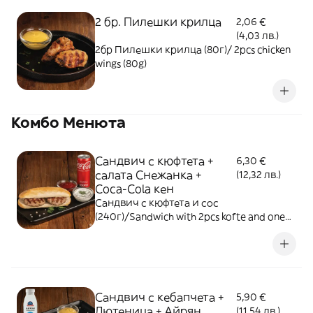
2 бр. Пилешки крилца
2,06 €
(4,03 лв.)
2бр Пилешки крилца (80г)/ 2pcs chicken
wings (80g)
Комбо Менюта
Сандвич с кюфтета +
6,30 €
салата Снежанка +
(12,32 лв.)
Coca-Cola кен
Сандвич с кюфтета и сос
(240г)/Sandwich with 2pcs kofte and one
sauce (240g) + Салата Снежанка (100г)/ A
traditional yoghurt salad - 100g + Coca-
Cola Original Taste (330мл)
Сандвич с кебапчета +
5,90 €
Лютеница + Айрян
(11,54 лв.)