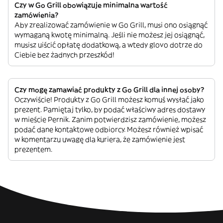
Czy w Go Grill obowiązuje minimalna wartość
zamówienia?
Aby zrealizować zamówienie w Go Grill, musi ono osiągnąć
wymaganą kwotę minimalną. Jeśli nie możesz jej osiągnąć,
musisz uiścić opłatę dodatkową, a wtedy glovo dotrze do
Ciebie bez żadnych przeszkód!
Czy mogę zamawiać produkty z Go Grill dla innej osoby?
Oczywiście! Produkty z Go Grill możesz komuś wysłać jako
prezent. Pamiętaj tylko, by podać właściwy adres dostawy
w mieście Pernik. Zanim potwierdzisz zamówienie, możesz
podać dane kontaktowe odbiorcy. Możesz również wpisać
w komentarzu uwagę dla kuriera, że zamówienie jest
prezentem.