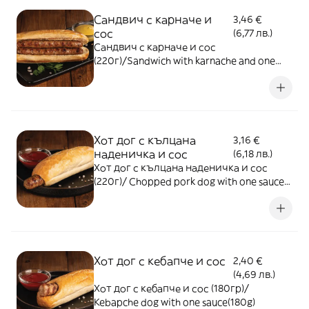
Сандвич с карначе и
3,46 €
сос
(6,77 лв.)
Сандвич с карначе и сос
(220г)/Sandwich with karnache and one
sauce (220g)
Хот дог с кълцана
3,16 €
наденичка и сос
(6,18 лв.)
Хот дог с кълцана наденичка и сос
(220г)/ Chopped pork dog with one sauce
(220g)
Хот дог с кебапче и сос
2,40 €
(4,69 лв.)
Хот дог с кебапче и сос (180гр)/
Kebapche dog with one sauce(180g)