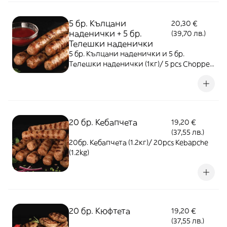
5 бр. Кълцани
20,30 €
наденички + 5 бр.
(39,70 лв.)
Телешки наденички
5 бр. Кълцани наденички и 5 бр.
Телешки наденички (1кг)/ 5 pcs Chopped
pork sausage and 5 pcs Beef sausage (1kg)
20 бр. Кебапчета
19,20 €
(37,55 лв.)
20бр. Кебапчета (1.2кг)/ 20pcs Kebapche
(1.2kg)
20 бр. Кюфтета
19,20 €
(37,55 лв.)