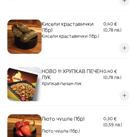
Кисели краставички
0,40 €
(1бр)
(0,78 лв.)
Кисели краставички (1бр.)
НОВО !!! ХРУПКАВ ПЕЧЕН
0,40 €
ЛУК
(0,78 лв.)
Хрупкав печен лук
Люто чушле (1бр)
0,30 €
(0,59 лв.)
Люто чушле (1бр.)