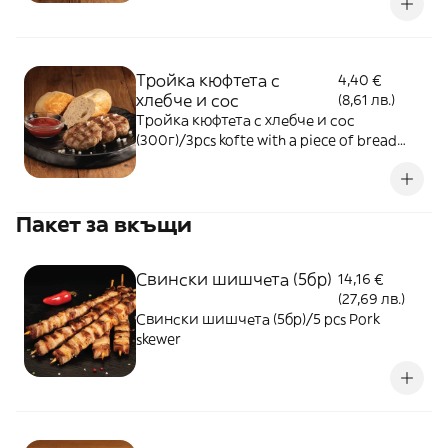
Тройка кюфтета с
4,40 €
хлебче и сос
(8,61 лв.)
Тройка кюфтета с хлебче и сос
(300г)/3pcs kofte with a piece of bread
and one sauce (300g)
Пакет за вкъщи
Свински шишчета (5бр)
14,16 €
(27,69 лв.)
Свински шишчета (5бр)/5 pcs Pork
skewer