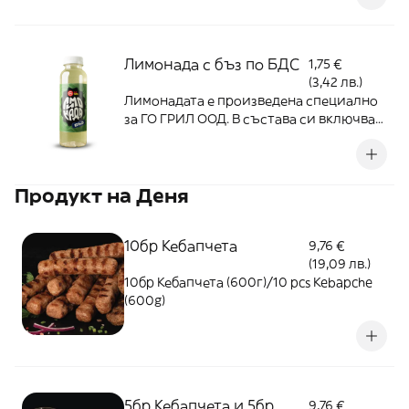
производители - без консерванти,
оцветители и подобрители - 400мл
Лимонада с бъз по БДС
1,75 €
(3,42 лв.)
Лимонадата е произведена специално
за ГО ГРИЛ ООД. В състава си включва
фина бяла кристална захар и пресни
плодове от доказани български
производители - без консерванти,
Продукт на Деня
оцветители и подобрители - 400мл
10бр Кебапчета
9,76 €
(19,09 лв.)
10бр Кебапчета (600г)/10 pcs Kebapche
(600g)
5бр Кебапчета и 5бр
9,76 €