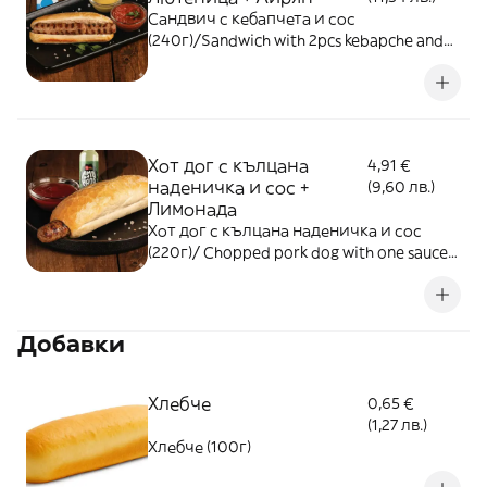
Сандвич с кебапчета и сос
(240г)/Sandwich with 2pcs kebapche and
one sauce (240g)
Хот дог с кълцана
4,91 €
наденичка и сос +
(9,60 лв.)
Лимонада
Хот дог с кълцана наденичка и сос
(220г)/ Chopped pork dog with one sauce
(220g) + Лимонада
Добавки
Хлебче
0,65 €
(1,27 лв.)
Хлебче (100г)