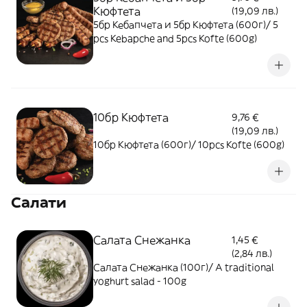
Кюфтета
(19,09 лв.)
5бр Кебапчета и 5бр Кюфтета (600г)/ 5
pcs Kebapche and 5pcs Kofte (600g)
10бр Кюфтета
9,76 €
(19,09 лв.)
10бр Кюфтета (600г)/ 10pcs Kofte (600g)
Салати
Салата Снежанка
1,45 €
(2,84 лв.)
Салата Снежанка (100г)/ A traditional
yoghurt salad - 100g