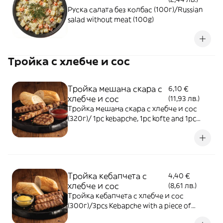
Руска салата без колбас (100г)/Russian
salad without meat (100g)
Тройка с хлебче и сос
Тройка мешана скара с
6,10 €
хлебче и сос
(11,93 лв.)
Тройка мешана скара с хлебче и сос
(320г)/ 1pc kebapche, 1pc kofte and 1pc
pork skewer with a piece of bread and one
sauce (320g)
Тройка кебапчета с
4,40 €
хлебче и сос
(8,61 лв.)
Тройка кебапчета с хлебче и сос
(300г)/3pcs Kebapche with a piece of
bread and one sauce (300g)