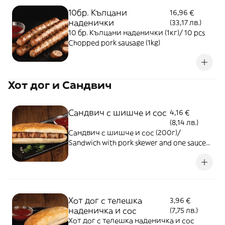
10бр. Кълцани
16,96 €
наденички
(33,17 лв.)
10 бр. Кълцани наденички (1кг)/ 10 pcs
Chopped pork sausage (1kg)
Хот дог и Сандвич
Сандвич с шишче и сос
4,16 €
(8,14 лв.)
Сандвич с шишче и сос (200г)/
Sandwich with pork skewer and one sauce
(200g)
Хот дог с телешка
3,96 €
наденичка и сос
(7,75 лв.)
Хот дог с телешка наденичка и сос