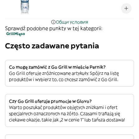
Общи условия
Sprawdź podobne punkty w tej kategorii:
Grill
Mięso
Często zadawane pytania
Co mogę zamówić z Go Grill w mieście Pernik?
Go Grill oferuje zróżnicowane artykuły. Spójrz na listę
produktów i wybierz to, co chcesz zamówić z Go Grill.
Czy Go Grill oferuje promocje w Glovo?
Warto poszukać produktów objętych zniżkami i ofert
specjalnych oznaczonych na żółto. Czasami trafiają się
ciekawe okazje, takie jak „2 w cenie 1” lub tańsza dostawa!