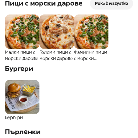
Пици с морски дарове
Pokaż wszystko
Малки пици с
Големи пици с
Фамилни пици
морски дарове
морски дарове
с морски
дарове
Бургери
Бургери
Пърленки