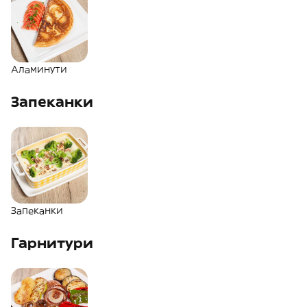
Аламинути
Запеканки
Запеканки
Гарнитури