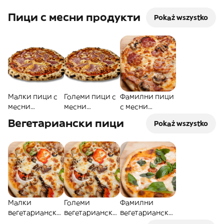
Пици с месни продукти
Pokaż wszystko
Малки пици с
Големи пици с
Фамилни пици
месни
месни
с месни
продукти
продукти
продукти
Вегетариански пици
Pokaż wszystko
Малки
Големи
Фамилни
вегетариански
вегетариански
вегетариански
пици
пици
пици