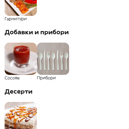
Гарнитури
Добавки и прибори
Сосове
Прибори
Десерти