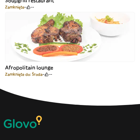
Soupgrill restaurant
Zamknięte
--
Afropolitain lounge
Zamknięte do: Środa
--