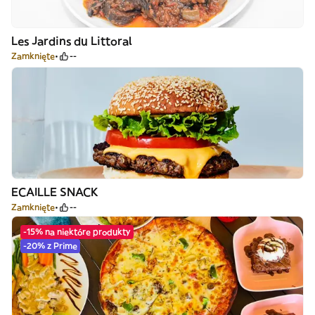
Les Jardins du Littoral
Zamknięte
--
ECAILLE SNACK
Zamknięte
--
-15% na niektóre produkty
-20% z Prime