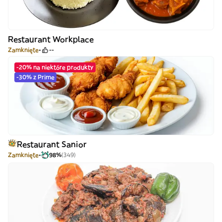
Restaurant Workplace
Zamknięte
--
-20% na niektóre produkty
-30% z Prime
Restaurant Sanior
Zamknięte
98%
(349)