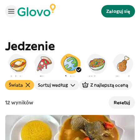
Zaloguj się
Jedzenie
Lokalne
Pizza
Świata
Makaron
Kurczak
Świata
Sortuj według
Z najlepszą oceną
12 wyników
Resetuj