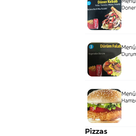
Menú
Menú
Durum 
Menú
Hambur
Pizzas