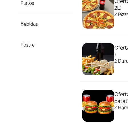
Ofert
Platos
2L)
Bebidas
Postre
Ofert
)
2 Duru
Ofert
patat
2 Hamb