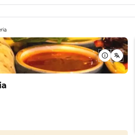
ria
ia