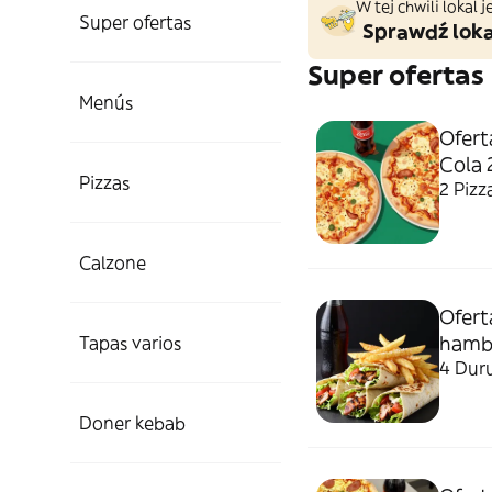
W tej chwili lokal
Super ofertas
Sprawdź loka
Super ofertas
Menús
Ofert
Cola 
Pizzas
Calzone
Ofert
hambu
Tapas varios
4 Duru
Doner kebab