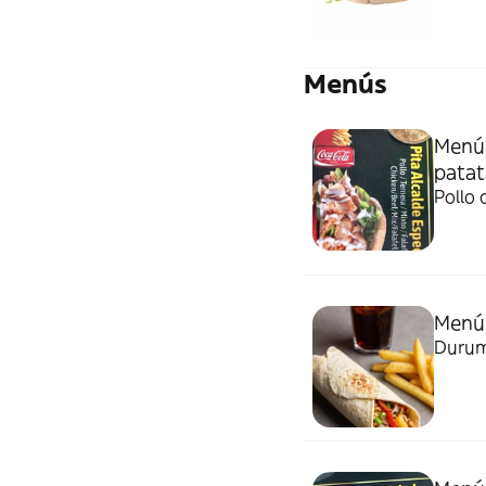
Menús
Menú 
patat
Menú