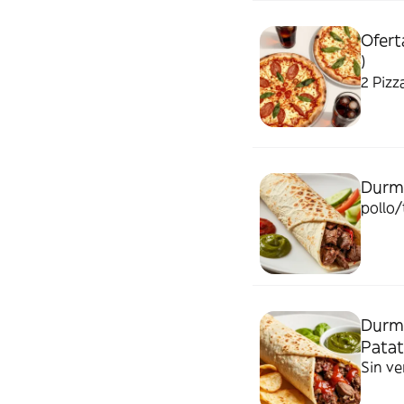
Ofert
)
2 Pizz
Durm 
pollo
Durm 
Patat
Sin ve