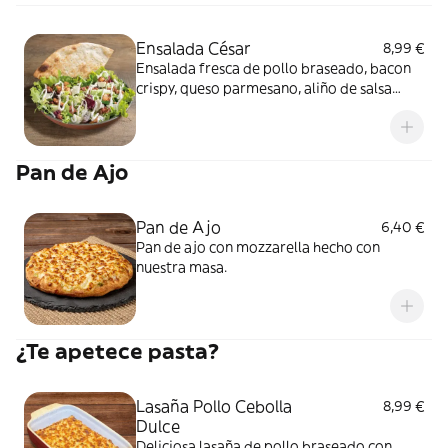
Ensalada César
8,99 €
Ensalada fresca de pollo braseado, bacon
crispy, queso parmesano, aliño de salsa
césar y porción de masa crocante.
Pan de Ajo
Pan de Ajo
6,40 €
Pan de ajo con mozzarella hecho con
nuestra masa.
¿Te apetece pasta?
Lasaña Pollo Cebolla
8,99 €
Dulce
Deliciosa lasaña de pollo braseado con