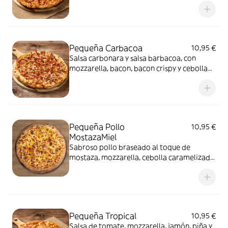
Pequeña Carbacoa
10,95 €
Salsa carbonara y salsa barbacoa, con
mozzarella, bacon, bacon crispy y cebolla
fresca
Pequeña Pollo
10,95 €
MostazaMiel
Sabroso pollo braseado al toque de
mostaza, mozzarella, cebolla caramelizada
y miel.
Pequeña Tropical
10,95 €
Salsa de tomate, mozzarella, jamón, piña y