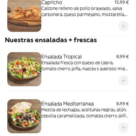
Capricho
15,99 €
Calzone relleno de pollo braseado, salsa
carbonara, queso parmesano, mozzarella,
nueces, queso de cabra y cebolla
caramelizada.
Nuestras ensaladas + frescas
Ensalada Tropical
8,99 €
Ensalada fresca con queso de cabra,
tomate cherry, piña, nueces y aderezo miel
mostaza.
Ensalada Mediterranea
8,99 €
Mezcla de lechugas, aceitunas negras, atún,
cebolla caramelizada, tomates cherry, aliño
de aceite y vinagre y porción de masa
crocante.