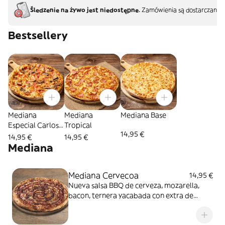
Śledzenie na żywo jest niedostępne.
Zamówienia są dostarczane b
Bestsellery
Mediana
Mediana
Mediana Base
Especial Carlos
Tropical
14,95 €
Pollo
14,95 €
14,95 €
Mediana
Mediana Cervecoa
14,95 €
Nueva salsa BBQ de cerveza, mozarella,
bacon, ternera yacabada con extra de
salseo BBQ de cerveza