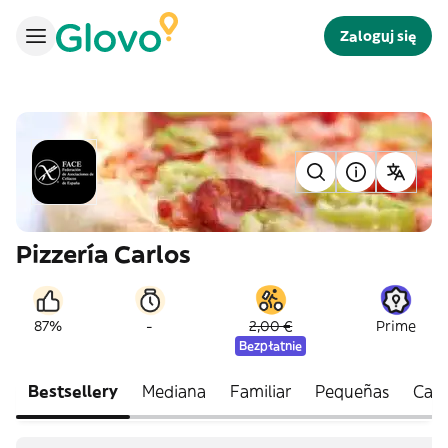
Zaloguj się
Pizzería Carlos
-
87%
2,00 €
Prime
Bezpłatnie
Bestsellery
Mediana
Familiar
Pequeñas
Calz