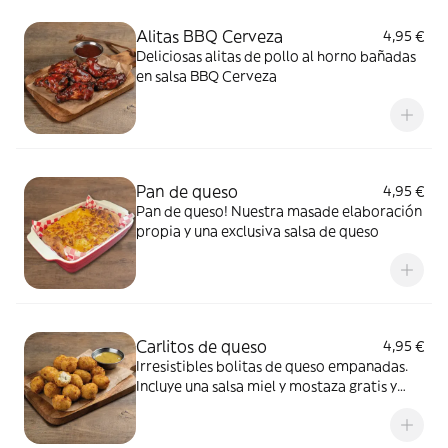
Alitas BBQ Cerveza
4,95 €
Deliciosas alitas de pollo al horno bañadas
en salsa BBQ Cerveza
Pan de queso
4,95 €
Pan de queso! Nuestra masade elaboración
propia y una exclusiva salsa de queso
Carlitos de queso
4,95 €
Irresistibles bolitas de queso empanadas.
Incluye una salsa miel y mostaza gratis y
añade más por solo 0,99€ cada una.