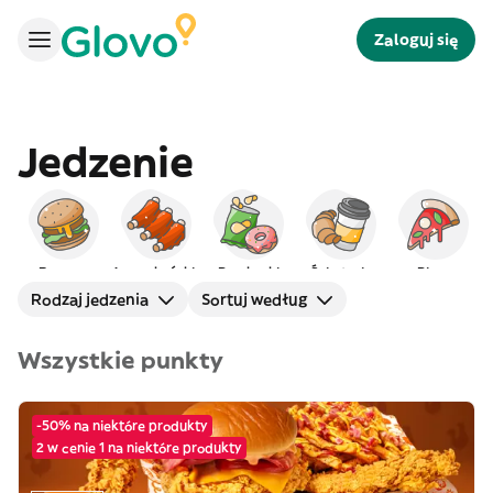
Zaloguj się
Jedzenie
Burgery
Amerykańskie
Przekąski
Śniadanie
Pizza
Rodzaj jedzenia
Sortuj według
Wszystkie punkty
-50% na niektóre produkty
2 w cenie 1 na niektóre produkty