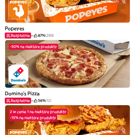
Popeyes
Bezpłatnie
87%
(289)
-50% na niektóre produkty
Domino's Pizza
Bezpłatnie
56%
(12)
2 w cenie 1 na niektóre produkty
-15% na niektóre produkty