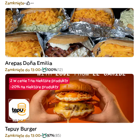
Zamknięte
--
Arepas Doña Emilia
Zamknięte do 13:00
100%
(12)
2 w cenie 1 na niektóre produkty
-20% na niektóre produkty
Tepuy Burger
Zamknięte do 13:00
97%
(85)