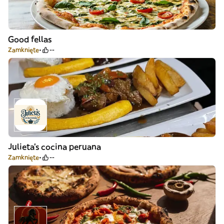
Good fellas
Zamknięte
--
Julieta’s cocina peruana
Zamknięte
--