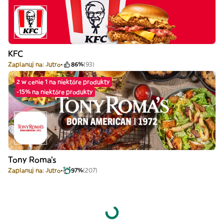
KFC
Zaplanuj na: Jutro
86%
(93)
2 w cenie 1 na niektóre produkty
-15% na niektóre produkty
Tony Roma's
Zaplanuj na: Jutro
97%
(207)