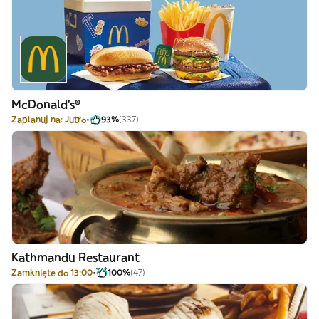
McDonald's®
Zaplanuj na: Jutro
93%
(337)
Kathmandu Restaurant
Zamknięte do 13:00
100%
(47)