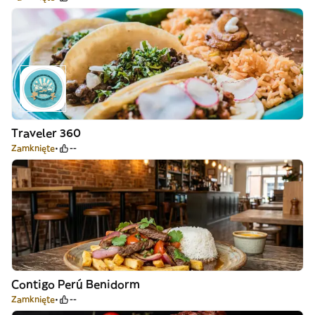
Traveler 360
Zamknięte
--
Contigo Perú Benidorm
Zamknięte
--