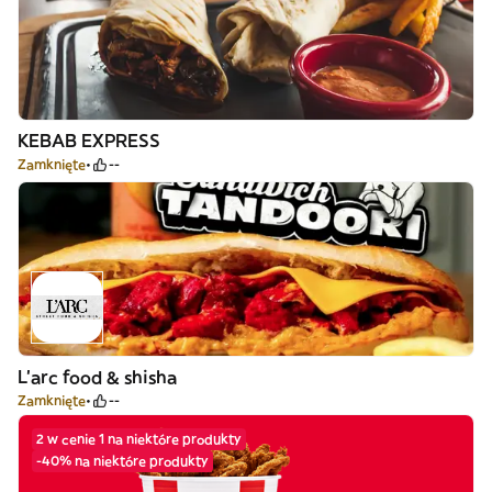
KEBAB EXPRESS
Zamknięte
--
L'arc food & shisha
Zamknięte
--
2 w cenie 1 na niektóre produkty
-40% na niektóre produkty