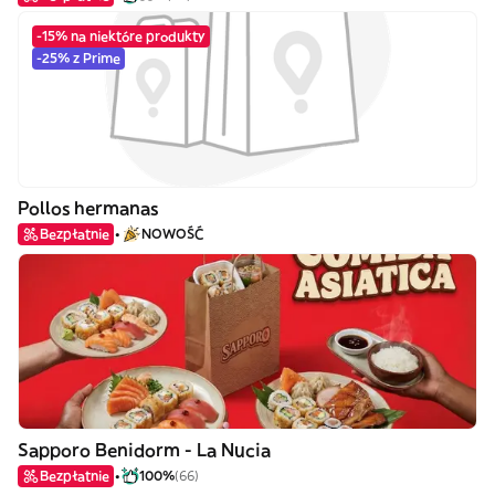
-15% na niektóre produkty
-25% z Prime
Pollos hermanas
Bezpłatnie
NOWOŚĆ
Sapporo Benidorm - La Nucia
Bezpłatnie
100%
(66)