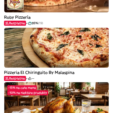
Roby Pizzería
Bezpłatnie
95%
(19)
Pizzeria El Chiringuito By Malaspina
Bezpłatnie
--
-15% na całe menu
-10% na niektóre produkty