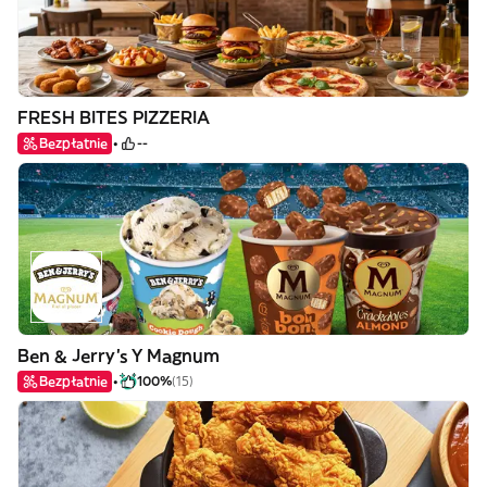
FRESH BITES PIZZERIA
Bezpłatnie
--
Ben & Jerry's Y Magnum
Bezpłatnie
100%
(15)