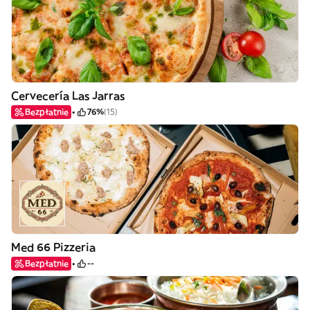
Cervecería Las Jarras
Bezpłatnie
76%
(15)
Med 66 Pizzeria
Bezpłatnie
--