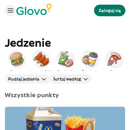
Zaloguj się
Jedzenie
Burgery
Amerykańskie
Przekąski
Śniadanie
Pizza
Rodzaj jedzenia
Sortuj według
Wszystkie punkty