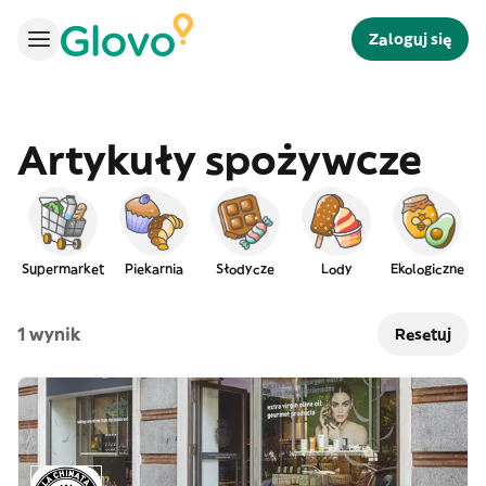
Zaloguj się
Artykuły spożywcze
Supermarket
Piekarnia
Słodycze
Lody
Ekologiczne
1 wynik
Resetuj