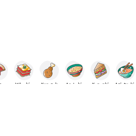
za
Włoskie
Kurczak
Arabskie
Kanapki
Azjatycki