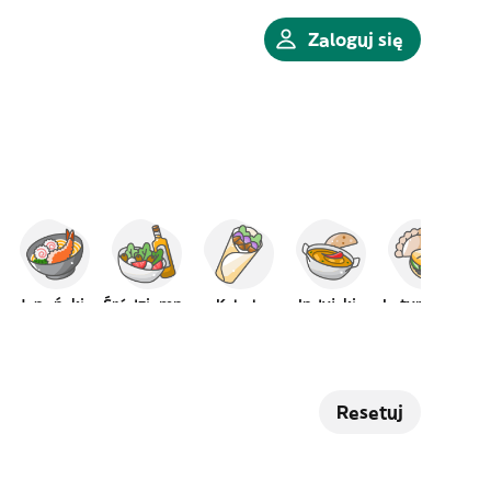
Zaloguj się
e
Japońskie
Śródziemne
Kebab
Indyjskie
Latynoskie
Resetuj