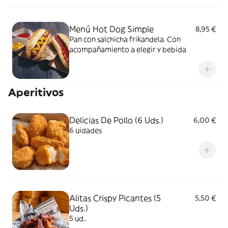
Menú Hot Dog Simple
8,95 €
Pan con salchicha frikandela. Con
acompañamiento a elegir y bebida
Aperitivos
Delicias De Pollo (6 Uds.)
6,00 €
6 uidades
Alitas Crispy Picantes (5
5,50 €
Uds.)
5 ud..