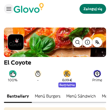
Zaloguj się
El Coyote
-
100%
0,19 €
Prime
Bezpłatnie
Bestsellery
Menú Burgers
Menú Sándwich
Men