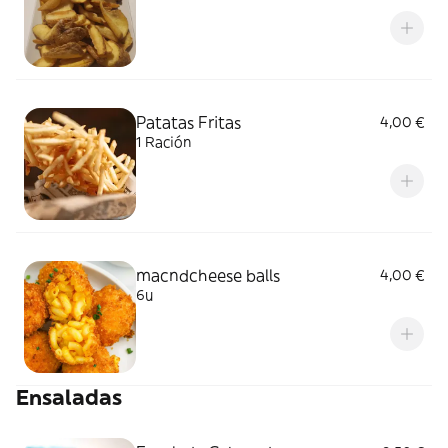
Patatas Fritas
4,00 €
1 Ración
macndcheese balls
4,00 €
6u
Ensaladas