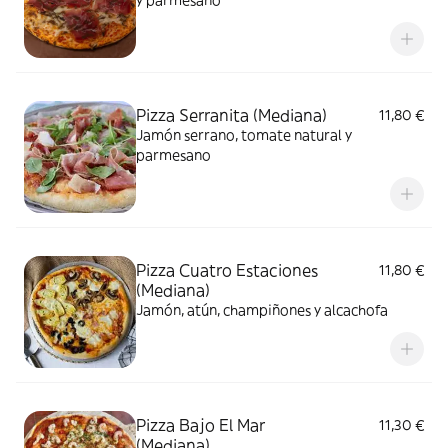
y parmesano
Pizza Serranita (Mediana)
11,80 €
Jamón serrano, tomate natural y
parmesano
Pizza Cuatro Estaciones
11,80 €
(Mediana)
Jamón, atún, champiñones y alcachofa
Pizza Bajo El Mar
11,30 €
(Mediana)