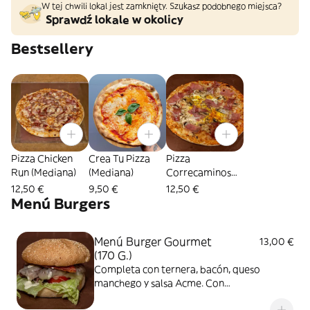
W tej chwili lokal jest zamknięty. Szukasz podobnego miejsca?
Sprawdź lokale w okolicy
Bestsellery
Pizza Chicken
Crea Tu Pizza
Pizza
Run (Mediana)
(Mediana)
Correcaminos
(Mediana)
12,50 €
9,50 €
12,50 €
Menú Burgers
Menú Burger Gourmet
13,00 €
(170 G.)
Completa con ternera, bacón, queso
manchego y salsa Acme. Con
acompañamiento a elegir y bebida