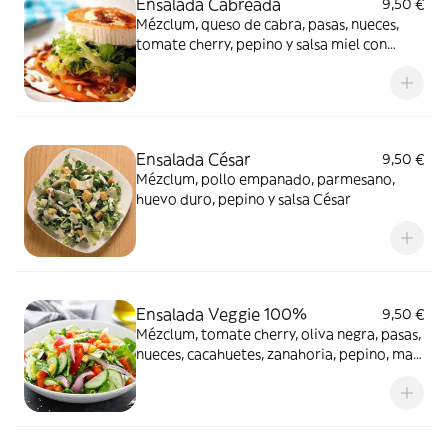
Ensalada Cabreada
9,50 €
Mézclum, queso de cabra, pasas, nueces,
tomate cherry, pepino y salsa miel con
mostaza
Ensalada César
9,50 €
Mézclum, pollo empanado, parmesano,
huevo duro, pepino y salsa César
Ensalada Veggie 100%
9,50 €
Mézclum, tomate cherry, oliva negra, pasas,
nueces, cacahuetes, zanahoria, pepino, maíz
y salsa de miel y módena