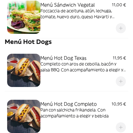
Menú Sándwich Vegetal
11,00 €
Foccaccia de aceituna, atún, lechuga,
tomate, huevo duro, queso Havarti y
mayonesa. Con acompañamiento a elegir y
bebida
Menú Hot Dogs
Menú Hot Dog Texas
11,95 €
Completo con aros de cebolla, bacón y
salsa BBQ. Con acompañamiento a elegir y
bebida
Menú Hot Dog Completo
10,95 €
Pan con salchicha frikandela. Con
acompañamiento a elegir y bebida