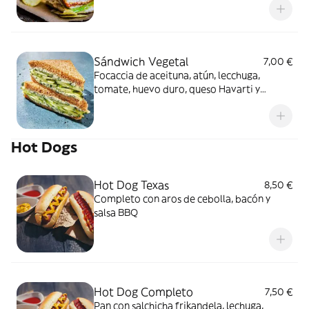
Sándwich Vegetal
7,00 €
Focaccia de aceituna, atún, lecchuga,
tomate, huevo duro, queso Havarti y
mayonesa
Hot Dogs
Hot Dog Texas
8,50 €
Completo con aros de cebolla, bacón y
salsa BBQ
Hot Dog Completo
7,50 €
Pan con salchicha frikandela, lechuga,