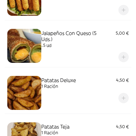
Jalapeños Con Queso (5
5,00 €
Uds.)
..5 ud
Patatas Deluxe
4,50 €
1 Ración
Patatas Teja
4,50 €
1 Ración