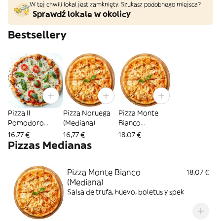
W tej chwili lokal jest zamknięty. Szukasz podobnego miejsca?
Sprawdź lokale w okolicy
Bestsellery
Pizza Il
Pizza Noruega
Pizza Monte
Pomodoro
(Mediana)
Bianco
(Mediana)
(Mediana)
16,77 €
16,77 €
18,07 €
Pizzas Medianas
Pizza Monte Bianco
18,07 €
(Mediana)
Salsa de trufa, huevo, boletus y spek