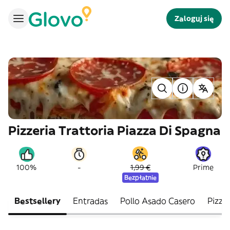
Zaloguj się
Pizzeria Trattoria Piazza Di Spagna
-
100%
1,99 €
Prime
Bezpłatnie
Bestsellery
Entradas
Pollo Asado Casero
Pizza