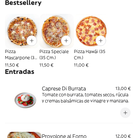
Bestsellery
Pizza
Pizza Speciale
Pizza Hawái (35
Mascarpone (35
(35 Cm.)
Cm.)
Cm.)
11,50 €
11,50 €
11,00 €
Entradas
Caprese Di Burrata
13,00 €
Tomate con burrata, tomates secos, rúcula
y cremas balsámicas de vinagre y manzana.
Provolone al Forno
12,00 €