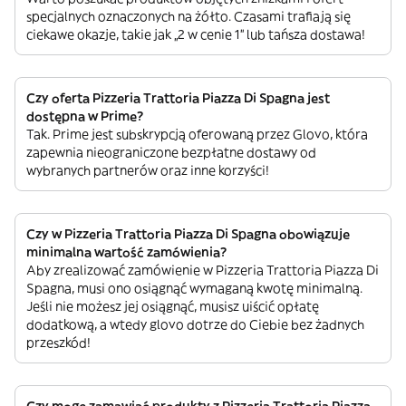
specjalnych oznaczonych na żółto. Czasami trafiają się
ciekawe okazje, takie jak „2 w cenie 1” lub tańsza dostawa!
Czy oferta Pizzeria Trattoria Piazza Di Spagna jest
dostępna w Prime?
Tak. Prime jest subskrypcją oferowaną przez Glovo, która
zapewnia nieograniczone bezpłatne dostawy od
wybranych partnerów oraz inne korzyści!
Czy w Pizzeria Trattoria Piazza Di Spagna obowiązuje
minimalna wartość zamówienia?
Aby zrealizować zamówienie w Pizzeria Trattoria Piazza Di
Spagna, musi ono osiągnąć wymaganą kwotę minimalną.
Jeśli nie możesz jej osiągnąć, musisz uiścić opłatę
dodatkową, a wtedy glovo dotrze do Ciebie bez żadnych
przeszkód!