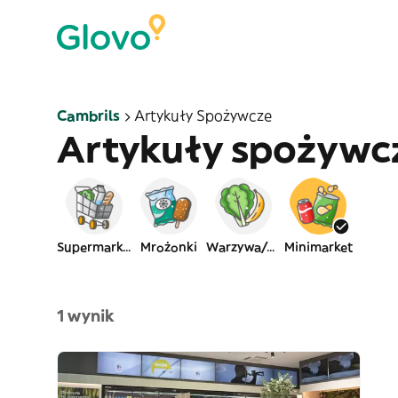
Cambrils
Artykuły Spożywcze
Artykuły spożywc
Supermarket
Mrożonki
Warzywa/owoce
Minimarket
1 wynik