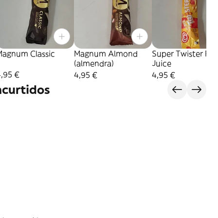
Magnum Classic
Magnum Almond
Super Twister Fru
(almendra)
Juice
,95 €
4,95 €
4,95 €
ncurtidos