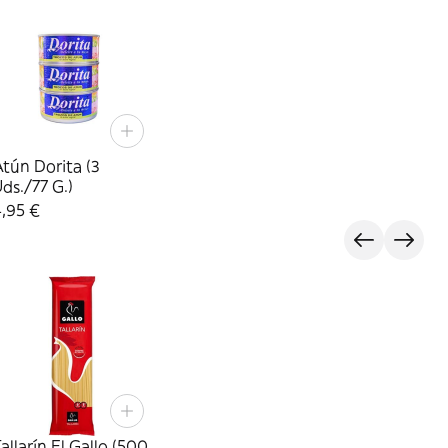
tún Dorita (3
ds./77 G.)
,95 €
allarín El Gallo (500