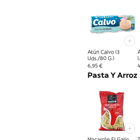
Atún Calvo (3
A
Uds./80 G.)
U
6,95 €
4
Pasta Y Arroz
Macarrón El Gallo
T