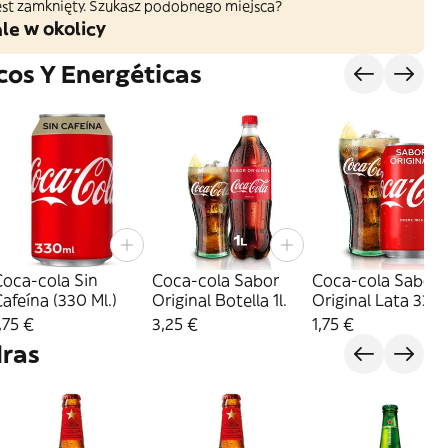
 jest zamknięty. Szukasz podobnego miejsca?
le w okolicy
cos Y Energéticas
Coca-cola Sin
Coca-cola Sabor
Coca-cola Sabor
afeína (330 Ml.)
Original Botella 1l.
Original Lata 330
,75 €
3,25 €
1,75 €
dras