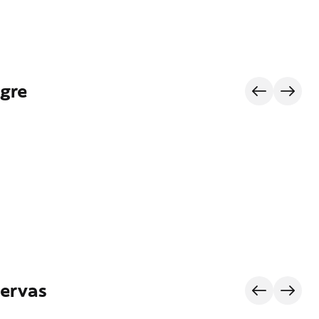
agre
servas