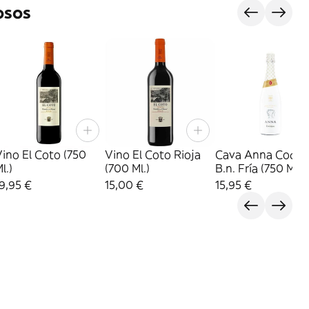
osos
ino El Coto (750
Vino El Coto Rioja
Cava Anna Codor
l.)
(700 Ml.)
B.n. Fría (750 Ml.)
9,95 €
15,00 €
15,95 €