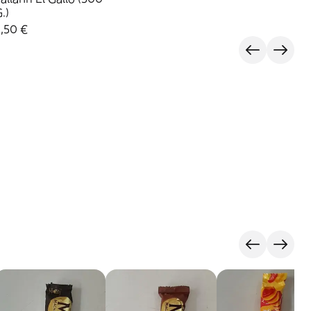
.)
,50 €