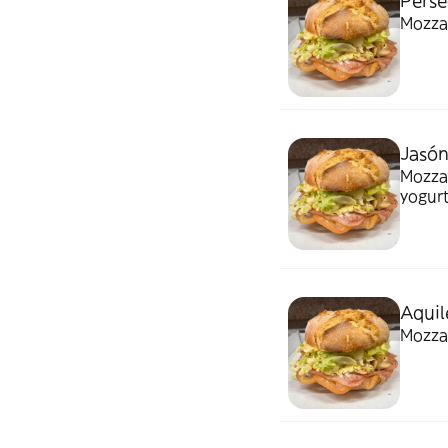
Pers
Mozzar
Jasó
Mozzar
yogur
Aquil
Mozzar