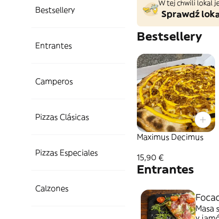
W tej chwili lokal
Bestsellery
Sprawdź loka
Bestsellery
Entrantes
Camperos
Pizzas Clásicas
Maximus Decimus
Pizzas Especiales
15,90 €
Entrantes
Calzones
Focac
Masa s
y jam