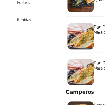
Postres
Bebidas
Pan 
Masa c
Pan 
Masa c
Camperos