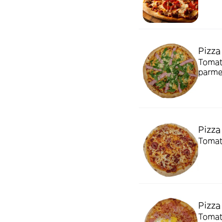
Pizza
Tomate
parme
Pizza
Tomate
Pizza
Tomat