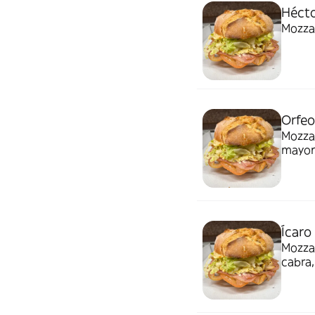
Héct
Mozzar
Orfeo
Mozzar
mayo
Ícaro
Mozzar
cabra,