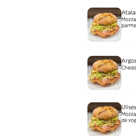
Atala
Mozzar
parmes
Argo
Chedda
Ulise
Mozzar
de yo