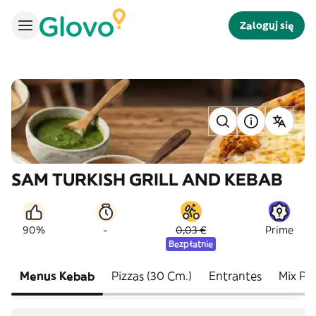
Zaloguj się
SAM TURKISH GRILL AND KEBAB
-
90%
0,03 €
Prime
Bezpłatnie
Menus Kebab
Pizzas (30 Cm.)
Entrantes
Mix Pla