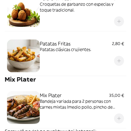
Croquetas de garbanzo con especias y
toque tradicional.
Patatas Fritas
2,80 €
Patatas clásicas crujientes.
Mix Plater
Mix Plater
35,00 €
Bandeja variada para 2 personas con
carnes mixtas (medio pollo, pincho de
pollo, shish, kofte y cordero), arroz, patatas
y ensalada.