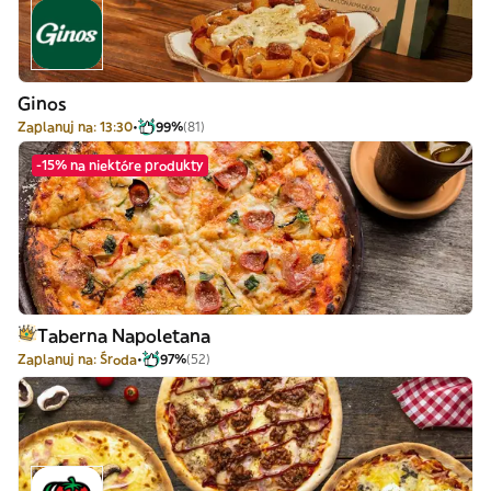
Ginos
Zaplanuj na: 13:30
99%
(81)
-15% na niektóre produkty
Taberna Napoletana
Zaplanuj na: Środa
97%
(52)