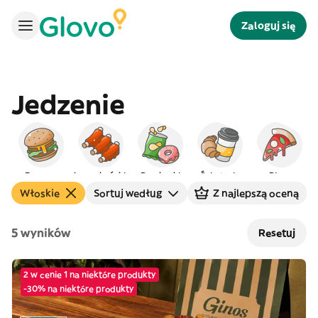
Zaloguj się
Jedzenie
Burgery
Amerykańskie
Przekąski
Śniadanie
Pizza
Włoskie
Sortuj według
Z najlepszą oceną
5 wyników
Resetuj
2 w cenie 1 na niektóre produkty
-30% na niektóre produkty