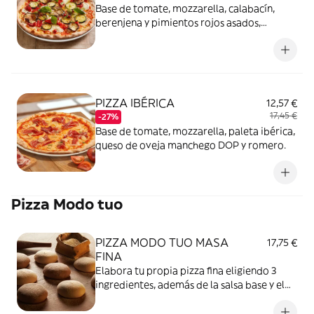
Base de tomate, mozzarella, calabacín,
berenjena y pimientos rojos asados,
tomate semiseco, queso de cabra y pesto.
PIZZA IBÉRICA
12,57 €
17,45 €
-27%
Base de tomate, mozzarella, paleta ibérica,
queso de oveja manchego DOP y romero.
Pizza Modo tuo
PIZZA MODO TUO MASA
17,75 €
FINA
Elabora tu propia pizza fina eligiendo 3
ingredientes, además de la salsa base y el
queso mozzarella.