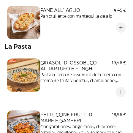
PANE ALL´ AGLIO
4,45 €
Pan crujiente con mantequilla de ajo.
La Pasta
GIRASOLI DI OSSOBUCO
19,46 €
AL TARTUFO E FUNGHI
Pasta rellena de ossobuco de ternera con
crema de trufa y boletus, champiñones,
Parmigiano Reggiano DOP, vino blanco y
almendras.
FETTUCCINE FRUTTI DI
18,96 €
MARE E GAMBERI
Con gambones, langostinos, chipirones,
almejas, mejillones, salsa de marisco y ajo.