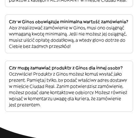
punktów z kategorii RESTAURANT w mieście Ciudad Real.
Czy w Ginos obowiązuje minimalna wartość zamówienia?
Aby zrealizować zamówienie w Ginos, musi ono osiągnąć
wymaganą kwotę minimalną. Jeśli nie możesz jej osiągnąć,
musisz uiścić opłatę dodatkową, a wtedy glovo dotrze do
Ciebie bez żadnych przeszkód!
Czy mogę zamawiać produkty z Ginos dla innej osoby?
Oczywiście! Produkty z Ginos możesz komuś wysłać jako
prezent. Pamiętaj tylko, by podać właściwy adres dostawy
w mieście Ciudad Real. Zanim potwierdzisz zamówienie,
możesz podać dane kontaktowe odbiorcy. Możesz również
wpisać w komentarzu uwagę dla kuriera, że zamówienie
jest prezentem.