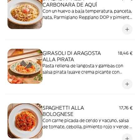
CARBONARA DE AQUÍ
Con un huevo a baja temperatura, panceta,
nata, Parmigiano Reggiano DOP y pimienta
negra.
GIRASOLI DI ARAGOSTA
18,46 €
ALLA PIRATA
Pasta rellena de langosta y gambas con
salsa pirata (suave crema picante con
tomate), pimientos lágrima dolce rosso y
pan carasau.
SPAGHETTI ALLA
17,76 €
BOLOGNESE
Con carne picada de cerdo y vacuno, salsa
de tomate, cebolla, pimiento rojo y verde y
zanahoria.