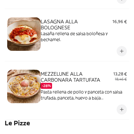
LASAGNA ALLA
16,96 €
BOLOGNESE
Lasaña rellena de salsa boloñesa y
bechamel.
MEZZELUNE ALLA
13,28 €
CARBONARA TARTUFATA
18,46 €
-28%
Pasta rellena de pollo y panceta con salsa
trufada, panceta, huevo a baja
temperatura, Parmigiano Reggiano DOP y
cebolla.
Le Pizze