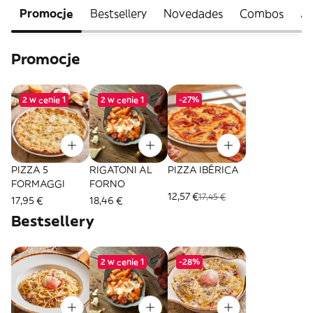
Promocje
Bestsellery
Novedades
Combos
An
Promocje
2 w cenie 1
2 w cenie 1
-27%
PIZZA 5
RIGATONI AL
PIZZA IBÉRICA
FORMAGGI
FORNO
12,57 €
17,45 €
17,95 €
18,46 €
Bestsellery
2 w cenie 1
-28%