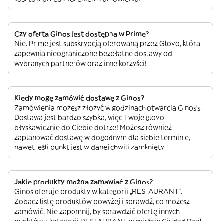
Czy oferta Ginos jest dostępna w Prime?
Nie. Prime jest subskrypcją oferowaną przez Glovo, która
zapewnia nieograniczone bezpłatne dostawy od
wybranych partnerów oraz inne korzyści!
Kiedy mogę zamówić dostawę z Ginos?
Zamówienia możesz złożyć w godzinach otwarcia Ginos’s.
Dostawa jest bardzo szybka, więc Twoje glovo
błyskawicznie do Ciebie dotrze! Możesz również
zaplanować dostawę w dogodnym dla siebie terminie,
nawet jeśli punkt jest w danej chwili zamknięty.
Jakie produkty można zamawiać z Ginos?
Ginos oferuje produkty w kategorii „RESTAURANT”.
Zobacz listę produktów powyżej i sprawdź, co możesz
zamówić. Nie zapomnij, by sprawdzić ofertę innych