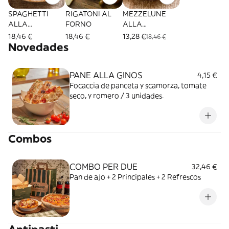
SPAGHETTI
RIGATONI AL
MEZZELUNE
ALLA
FORNO
ALLA
CARBONARA
CARBONARA
18,46 €
18,46 €
13,28 €
18,46 €
DE AQUÍ
TARTUFATA
Novedades
PANE ALLA GINOS
4,15 €
Focaccia de panceta y scamorza, tomate
seco, y romero / 3 unidades.
Combos
COMBO PER DUE
32,46 €
Pan de ajo + 2 Principales + 2 Refrescos