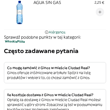
AGUA SIN GAS
2,25 €
Alérgenos
Sprawdź podobne punkty w tej kategorii:
Włoskie
Pizza
Często zadawane pytania
Co mogę zamówić z Ginos w mieście Ciudad Real?
Ginos oferuje zróżnicowane artykuły. Spójrz na listę
produktów i wybierz to, co chcesz zamówić z Ginos.
Ile kosztuje dostawa z Ginos w mieście Ciudad Real?
Opłatę za dostawę z Ginos w mieście Ciudad Real możesz
sprawdzić u góry strony. Zobaczysz ją też w podsumowaniu
kosztów przed złożeniem zamówienia.