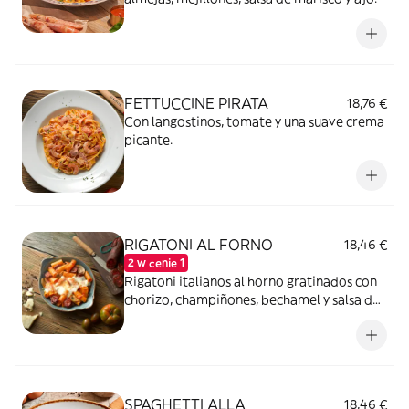
FETTUCCINE PIRATA
18,76 €
Con langostinos, tomate y una suave crema
picante.
RIGATONI AL FORNO
18,46 €
2 w cenie 1
Rigatoni italianos al horno gratinados con
chorizo, champiñones, bechamel y salsa de
tomate.
SPAGHETTI ALLA
18,46 €