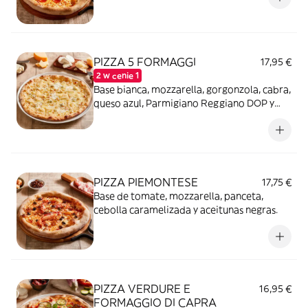
PIZZA 5 FORMAGGI
17,95 €
2 w cenie 1
Base bianca, mozzarella, gorgonzola, cabra,
queso azul, Parmigiano Reggiano DOP y
almendras.
PIZZA PIEMONTESE
17,75 €
Base de tomate, mozzarella, panceta,
cebolla caramelizada y aceitunas negras.
PIZZA VERDURE E
16,95 €
FORMAGGIO DI CAPRA