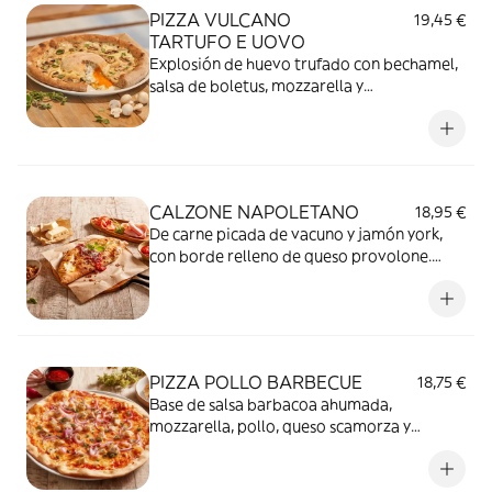
PIZZA VULCANO
19,45 €
TARTUFO E UOVO
Explosión de huevo trufado con bechamel,
salsa de boletus, mozzarella y
champiñones.
CALZONE NAPOLETANO
18,95 €
De carne picada de vacuno y jamón york,
con borde relleno de queso provolone.
Cubierto de tomate, jamón curado y
Parmigiano Reggiano DOP.
PIZZA POLLO BARBECUE
18,75 €
Base de salsa barbacoa ahumada,
mozzarella, pollo, queso scamorza y
cebolla roja.