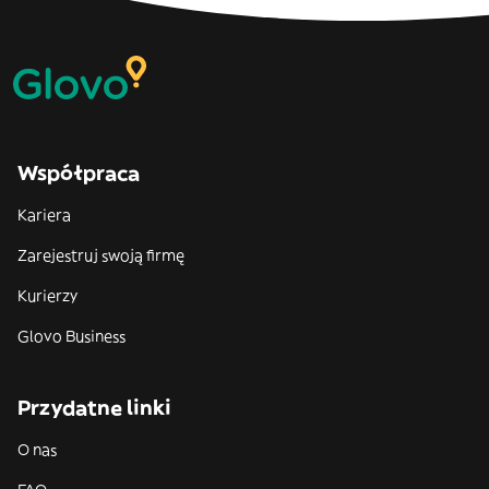
Współpraca
Kariera
Zarejestruj swoją firmę
Kurierzy
Glovo Business
Przydatne linki
O nas