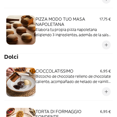
PIZZA MODO TUO MASA
17,75 €
NAPOLETANA
Elabora tu propia pizza napoletana
eligiendo 3 ingredientes, además de la salsa
base y el queso mozzarella.
Dolci
CIOCCOLATISSIMO
6,95 €
Bizcocho de chocolate relleno de chocolate
caliente, acompañado de helado de vainilla
y espolvoreado con azúcar glas.
TORTA DI FORMAGGIO
6,95 €
FONDENTE