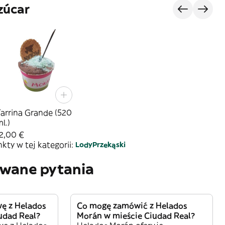
zúcar
arrina Grande (520
l.)
2,00 €
ty w tej kategorii:
Lody
Przekąski
awane pytania
ę z Helados
Co mogę zamówić z Helados
udad Real?
Morán w mieście Ciudad Real?