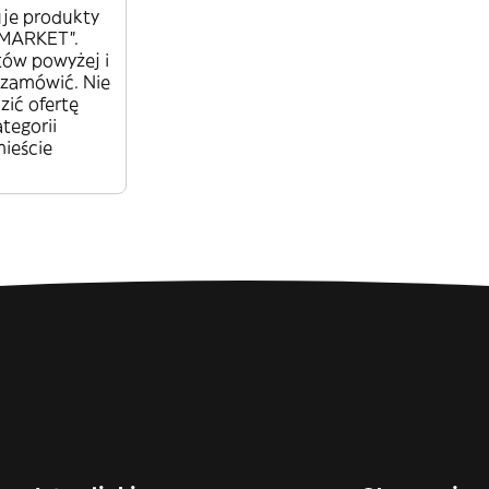
uje produkty
-MARKET”.
tów powyżej i
 zamówić. Nie
zić ofertę
tegorii
ieście