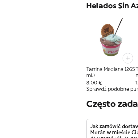
Helados Sin A
Tarrina Mediana (265
T
ml.)
m
8,00 €
1
Sprawdź podobne punk
Często zad
Jak zamówić dostaw
Morán w mieście Ci