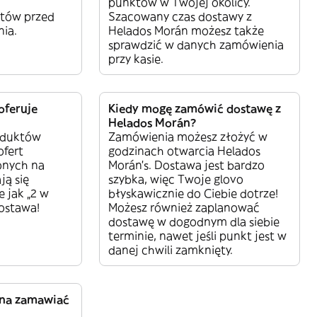
punktów w Twojej okolicy.
tów przed
Szacowany czas dostawy z
ia.
Helados Morán możesz także
sprawdzić w danych zamówienia
przy kasie.
oferuje
Kiedy mogę zamówić dostawę z
Helados Morán?
oduktów
Zamówienia możesz złożyć w
ofert
godzinach otwarcia Helados
onych na
Morán’s. Dostawa jest bardzo
ją się
szybka, więc Twoje glovo
e jak „2 w
błyskawicznie do Ciebie dotrze!
dostawa!
Możesz również zaplanować
dostawę w dogodnym dla siebie
terminie, nawet jeśli punkt jest w
danej chwili zamknięty.
żna zamawiać