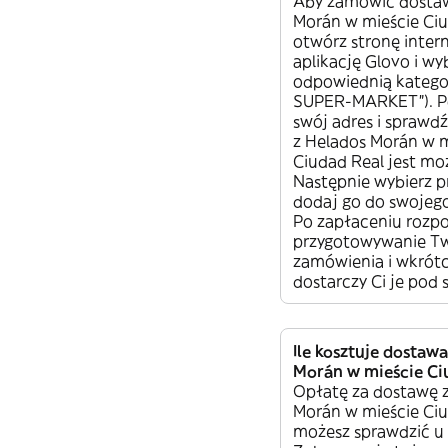
Aby zamówić dostaw
Morán w mieście Ciu
otwórz stronę inter
aplikację Glovo i wy
odpowiednią kategor
SUPER-MARKET”). P
swój adres i sprawd
z Helados Morán w m
Ciudad Real jest mo
Następnie wybierz p
dodaj go do swojeg
Po zapłaceniu rozpo
przygotowywanie T
zamówienia i wkrótc
dostarczy Ci je pod 
Ile kosztuje dostaw
Morán w mieście Ci
Opłatę za dostawę 
Morán w mieście Ci
możesz sprawdzić u 