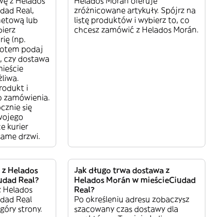
ę z Helados
Helados Morán oferuje
dad Real,
zróżnicowane artykuły. Spójrz na
netową lub
listę produktów i wybierz to, co
bierz
chcesz zamówić z Helados Morán.
ię (np.
otem podaj
ź, czy dostawa
ieście
żliwa.
rodukt i
o zamówienia.
cznie się
wojego
e kurier
same drzwi.
a z Helados
Jak długo trwa dostawa z
udad Real?
Helados Morán w mieścieCiudad
z Helados
Real?
udad Real
Po określeniu adresu zobaczysz
góry strony.
szacowany czas dostawy dla