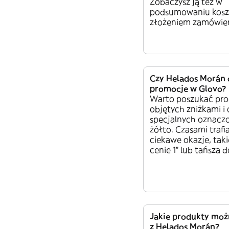
Zobaczysz ją też w
podsumowaniu kosz
złożeniem zamówien
Czy Helados Morán 
promocje w Glovo?
Warto poszukać pr
objętych zniżkami i 
specjalnych oznacz
żółto. Czasami trafia
ciekawe okazje, taki
cenie 1” lub tańsza 
Jakie produkty mo
z Helados Morán?