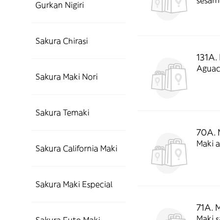
sésam
Gurkan Nigiri
Sakura Chirasi
131A.
Aguaca
Sakura Maki Nori
Sakura Temaki
70A. 
Maki a
Sakura California Maki
Sakura Maki Especial
71A. 
Maki s