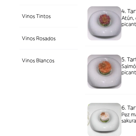
4. Ta
Vinos Tintos
Atún, 
picant
Vinos Rosados
5. Ta
Vinos Blancos
Salmón
picant
6. Ta
Pez ma
sakura