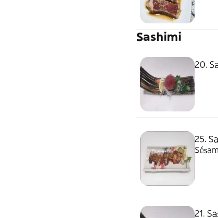
Sashimi
20. S
25. S
Sésamo
21. S