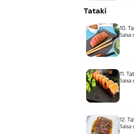
Tataki
10. T
Salsa 
11. T
Salsa 
12. T
Salsa 