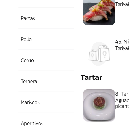
Teriya
Pastas
Pollo
45. N
Teriya
Cerdo
Tartar
Ternera
8. Ta
Aguaca
Mariscos
picant
Aperitivos