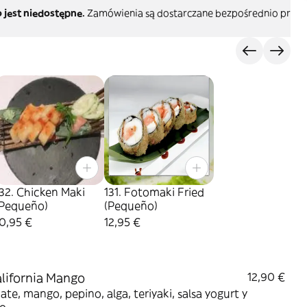
 jest niedostępne.
Zamówienia są dostarczane bezpośrednio przez 
32. Chicken Maki
131. Fotomaki Fried
(Pequeño)
(Pequeño)
0,95 €
12,95 €
alifornia Mango
12,90 €
te, mango, pepino, alga, teriyaki, salsa yogurt y