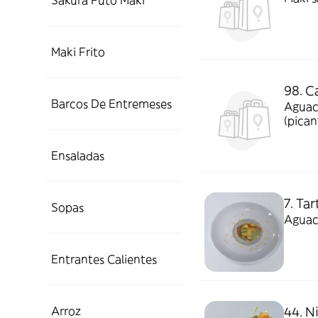
Sakura Futo Maki
Maki Frito
98. C
Barcos De Entremeses
Aguaca
(pican
Ensaladas
7. Ta
Sopas
Aguac
Entrantes Calientes
Arroz
44. N