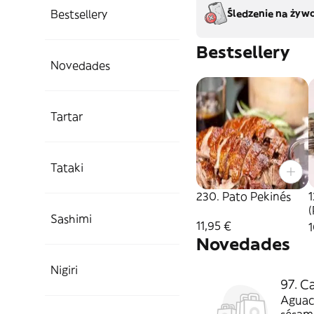
Bestsellery
Śledzenie na żywo
Bestsellery
Novedades
Tartar
Tataki
230. Pato Pekinés
1
Sashimi
11,95 €
1
Novedades
Nigiri
97. C
Aguaca