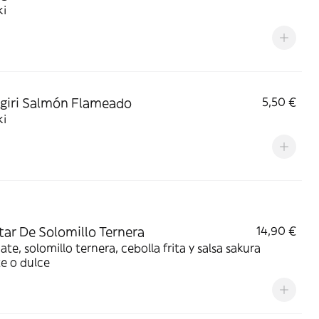
ki
igiri Salmón Flameado
5,50 €
ki
rtar De Solomillo Ternera
14,90 €
te, solomillo ternera, cebolla frita y salsa sakura
e o dulce