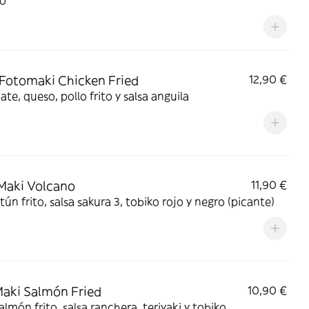
o
 Fotomaki Chicken Fried
12,90 €
te, queso, pollo frito y salsa anguila
Maki Volcano
11,90 €
tún frito, salsa sakura 3, tobiko rojo y negro (picante)
Maki Salmón Fried
10,90 €
almón frito, salsa ranchera, teriyaki y tobiko