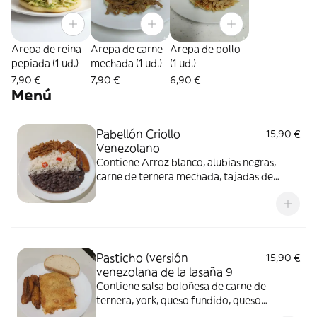
Arepa de reina
Arepa de carne
Arepa de pollo
pepiada (1 ud.)
mechada (1 ud.)
(1 ud.)
7,90 €
7,90 €
6,90 €
Menú
Pabellón Criollo
15,90 €
Venezolano
Contiene Arroz blanco, alubias negras,
carne de ternera mechada, tajadas de
plátano macho frito
Pasticho (versión
15,90 €
venezolana de la lasaña 9
Contiene salsa boloñesa de carne de
ternera, york, queso fundido, queso
parmesano y salsa bechamel. Se acompaña