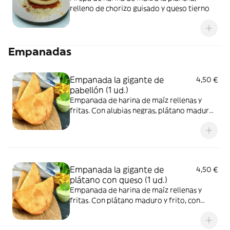
relleno de chorizo guisado y queso tierno
Empanadas
Empanada la gigante de
4,50 €
pabellón (1 ud.)
Empanada de harina de maíz rellenas y
fritas. Con alubias negras, plátano maduro
y frito, con carne de ternera mechada ,
pueden presentar contaminación cruzada
de gluten y lácteos adquirido al momento
de su cocción.
Empanada la gigante de
4,50 €
plátano con queso (1 ud.)
Empanada de harina de maíz rellenas y
fritas. Con plátano maduro y frito, con
queso pasteurizado , pueden presentar
contaminación cruzada de gluten y lácteos