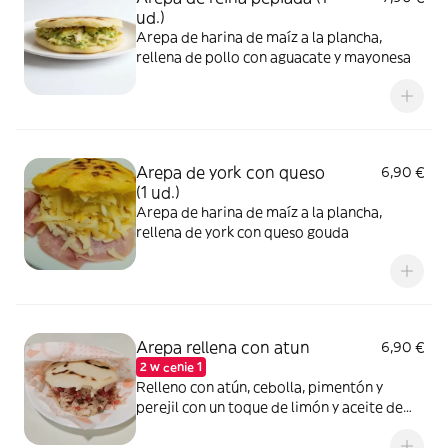
ud.)
Arepa de harina de maíz a la plancha,
rellena de pollo con aguacate y mayonesa
Arepa de york con queso
6,90 €
(1 ud.)
Arepa de harina de maíz a la plancha,
rellena de york con queso gouda
Arepa rellena con atun
6,90 €
2 w cenie 1
Relleno con atún, cebolla, pimentón y
perejil con un toque de limón y aceite de
girasol