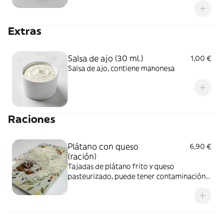
de gluten y lácteos adquirido al momento
de su cocción.
Extras
Salsa de ajo (30 ml.)
1,00 €
Salsa de ajo, contiene mahonesa
Raciones
Plátano con queso
6,90 €
(ración)
Tajadas de plátano frito y queso
pasteurizado, puede tener contaminación
cruzada por gluten al momento de su
cocción