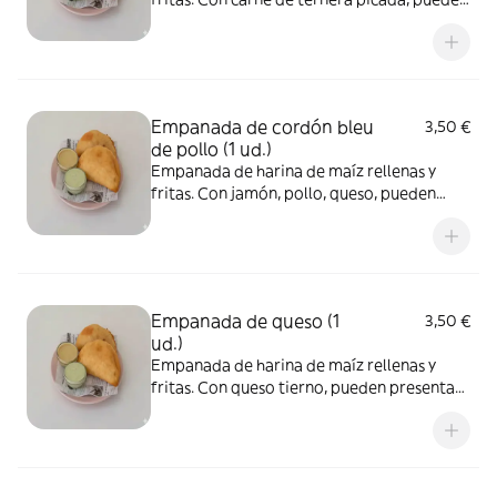
presentar contaminación cruzada de gluten
y lácteos adquirido al momento de su
cocción.
Empanada de cordón bleu
3,50 €
de pollo (1 ud.)
Empanada de harina de maíz rellenas y
fritas. Con jamón, pollo, queso, pueden
presentar contaminación cruzada de gluten
y lácteos adquirido al momento de su
cocción.
Empanada de queso (1
3,50 €
ud.)
Empanada de harina de maíz rellenas y
fritas. Con queso tierno, pueden presentar
contaminación cruzada de gluten y lácteos
adquirido al momento de su cocción.