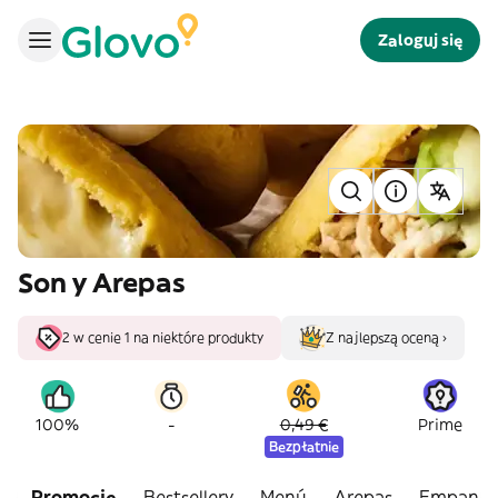
Zaloguj się
Son y Arepas
2 w cenie 1 na niektóre produkty
Z najlepszą oceną ›
-
100%
0,49 €
Prime
Bezpłatnie
Promocje
Bestsellery
Menú
Arepas
Empanad