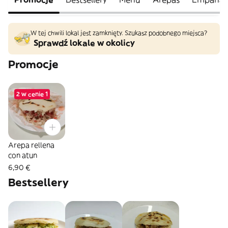
W tej chwili lokal jest zamknięty. Szukasz podobnego miejsca?
Sprawdź lokale w okolicy
Promocje
2 w cenie 1
Arepa rellena
con atun
6,90 €
Bestsellery