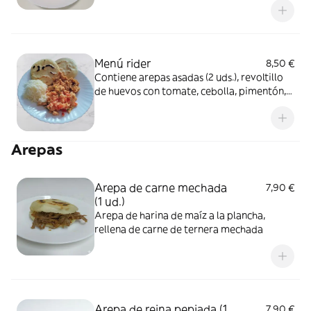
con tajadas de plátano macho frito y pan
Menú rider
8,50 €
Contiene arepas asadas (2 uds.), revoltillo
de huevos con tomate, cebolla, pimentón,
pollo mechado y queso rallado
Arepas
Arepa de carne mechada
7,90 €
(1 ud.)
Arepa de harina de maíz a la plancha,
rellena de carne de ternera mechada
Arepa de reina pepiada (1
7,90 €