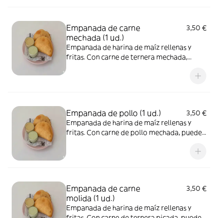
adquirido al momento de su cocción
Empanada de carne
3,50 €
mechada (1 ud.)
Empanada de harina de maíz rellenas y
fritas. Con carne de ternera mechada,
pueden presentar contaminación cruzada
de gluten y lácteos adquirido al momento
de su cocción.
Empanada de pollo (1 ud.)
3,50 €
Empanada de harina de maíz rellenas y
fritas. Con carne de pollo mechada, pueden
presentar contaminación cruzada de gluten
y lácteos adquirido al momento de su
cocción.
Empanada de carne
3,50 €
molida (1 ud.)
Empanada de harina de maíz rellenas y
fritas. Con carne de ternera picada, pueden