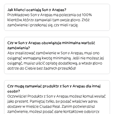
Jak klienci oceniają Son y Arepas?
Przykładowo Son y Arepas ma polecenia od 100%
klientów, którzy zamawiali tam swoje glovo. Złóż
zamówienie i przekonaj się, czy mieli rację.
Czy w Son y Arepas obowiązuje minimalna wartość
zamówienia?
Aby zrealizować zamówienie w Son y Arepas, musi ono
osiągnąć wymaganą kwotę minimalną. Jeśli nie możesz jej
osiągnąć, musisz uiścić opłatę dodatkową, a wtedy glovo
dotrze do Ciebie bez żadnych przeszkód!
Czy mogę zamawiać produkty z Son y Arepas dla innej
osoby?
Oczywiście! Produkty z Son y Arepas możesz komuś wysłać
jako prezent. Pamiętaj tylko, by podać właściwy adres
dostawy w mieście Ciudad Real. Zanim potwierdzisz
zamówienie, możesz podać dane kontaktowe odbiorcy.