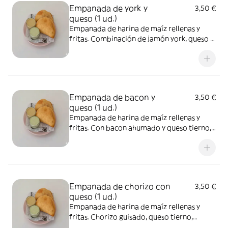
Empanada de york y
3,50 €
queso (1 ud.)
Empanada de harina de maíz rellenas y
fritas. Combinación de jamón york, queso y
salsa de ajo
Empanada de bacon y
3,50 €
queso (1 ud.)
Empanada de harina de maíz rellenas y
fritas. Con bacon ahumado y queso tierno,
pueden presentar contaminación cruzada
de gluten y lácteos adquirido al momento
de su cocción.pueden presentar
contaminación cruzada de gluten y lácteos
adquirido al momento de su cocción.
Empanada de chorizo con
3,50 €
queso (1 ud.)
Empanada de harina de maíz rellenas y
fritas. Chorizo guisado, queso tierno,
pueden presentar contaminación cruzada