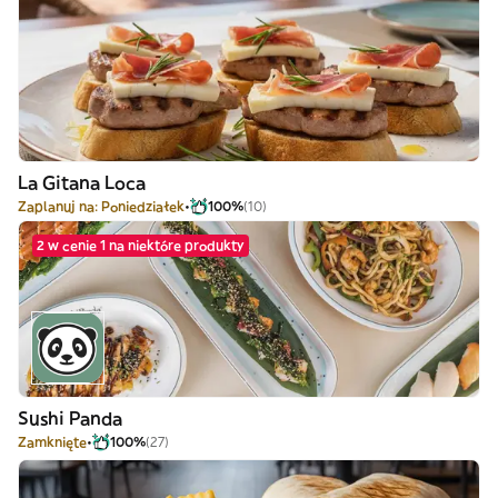
La Gitana Loca
Zaplanuj na: Poniedziałek
100%
(10)
2 w cenie 1 na niektóre produkty
Sushi Panda
Zamknięte
100%
(27)