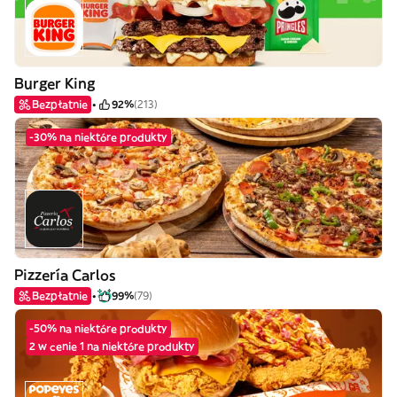
Burger King
Bezpłatnie
92%
(213)
-30% na niektóre produkty
Pizzería Carlos
Bezpłatnie
99%
(79)
-50% na niektóre produkty
2 w cenie 1 na niektóre produkty