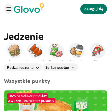
Zaloguj się
Jedzenie
Burgery
Amerykańskie
Przekąski
Śniadanie
Pizza
Rodzaj jedzenia
Sortuj według
Wszystkie punkty
-50% na niektóre produkty
2 w cenie 1 na niektóre produkty