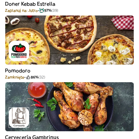
Doner Kebab Estrella
Zaplanuj na: Jutro
97%
(39)
Pomodoro
Zamknięte
86%
(32)
Cervecería Gambrinus