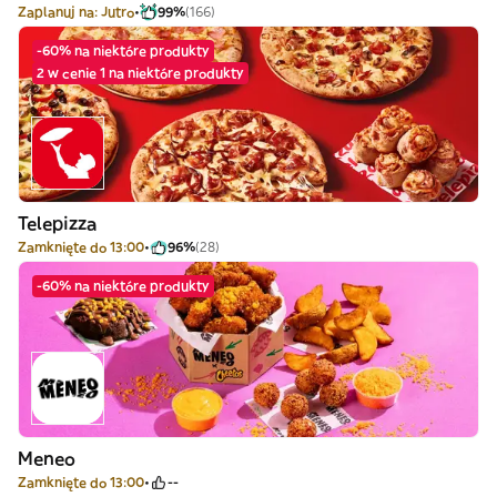
Zaplanuj na: Jutro
99%
(166)
-60% na niektóre produkty
2 w cenie 1 na niektóre produkty
Telepizza
Zamknięte do 13:00
96%
(28)
-60% na niektóre produkty
Meneo
Zamknięte do 13:00
--