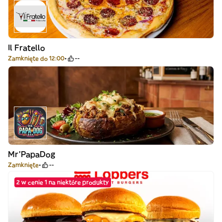
Il Fratello
Zamknięte do 12:00
--
Mr’PapaDog
Zamknięte
--
2 w cenie 1 na niektóre produkty