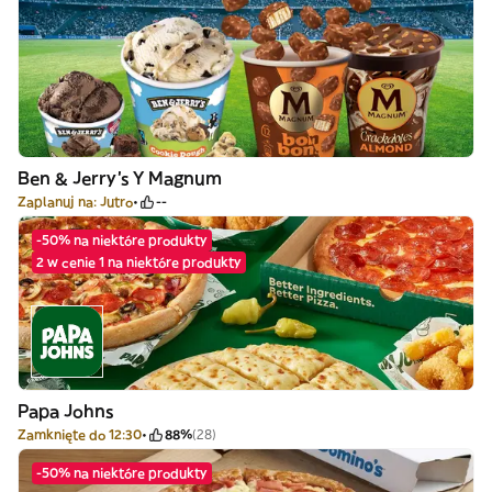
Ben & Jerry's Y Magnum
Zaplanuj na: Jutro
--
-50% na niektóre produkty
2 w cenie 1 na niektóre produkty
Papa Johns
Zamknięte do 12:30
88%
(28)
-50% na niektóre produkty