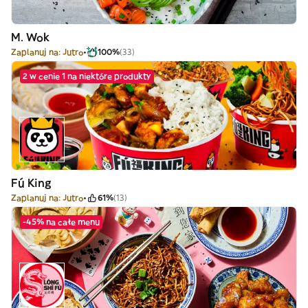
M. Wok
Zaplanuj na: Jutro
100%
(33)
2 w cenie 1 na niektóre produkty
Fú King
Zaplanuj na: Jutro
61%
(13)
-45% na całe menu