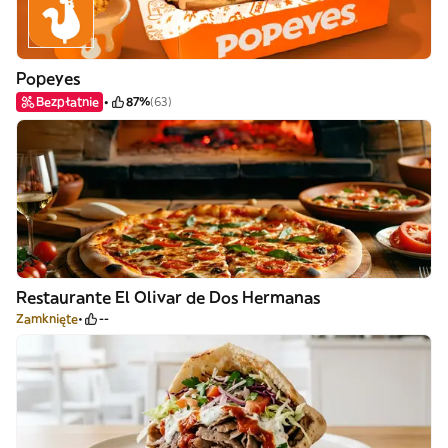
Popeyes
Bezpłatnie
87%
(63)
Restaurante El Olivar de Dos Hermanas
Zamknięte
--