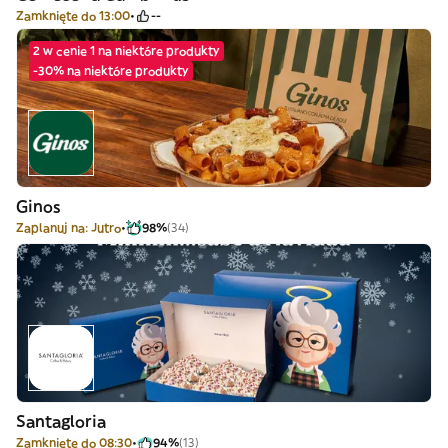
Zamknięte do 13:00
--
2 w cenie 1 na niektóre produkty
-30% na niektóre produkty
Ginos
Zaplanuj na: Jutro
98%
(34)
Santagloria
Zamknięte do 08:30
94%
(13)