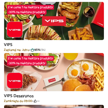
2 w cenie 1 na niektóre produkty
-30% na niektóre produkty
VIPS
Zaplanuj na: Jutro
95%
(94)
2 w cenie 1 na niektóre produkty
-30% na niektóre produkty
VIPS Desayunos
Zamknięte do 09:00
--