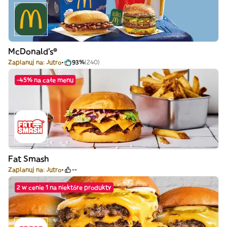
McDonald's®
Zaplanuj na: Jutro
93%
(240)
-45% na całe menu
Fat Smash
Zaplanuj na: Jutro
--
2 w cenie 1 na niektóre produkty