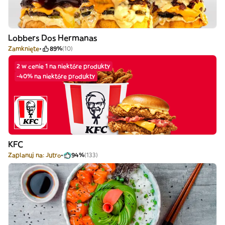
Lobbers Dos Hermanas
Zamknięte
89%
(10)
2 w cenie 1 na niektóre produkty
-40% na niektóre produkty
KFC
Zaplanuj na: Jutro
94%
(133)