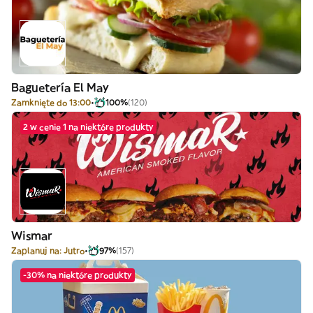
Baguetería El May
Zamknięte do 13:00
100%
(120)
2 w cenie 1 na niektóre produkty
Wismar
Zaplanuj na: Jutro
97%
(157)
-30% na niektóre produkty