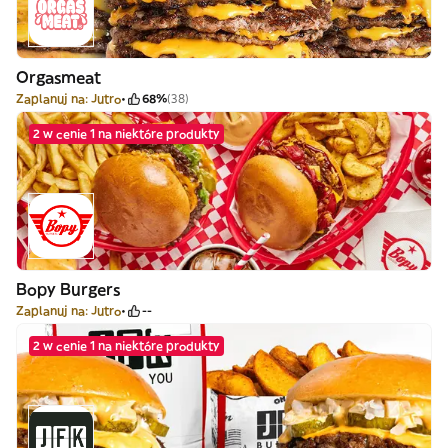
Orgasmeat
Zaplanuj na: Jutro
68%
(38)
2 w cenie 1 na niektóre produkty
Bopy Burgers
Zaplanuj na: Jutro
--
2 w cenie 1 na niektóre produkty