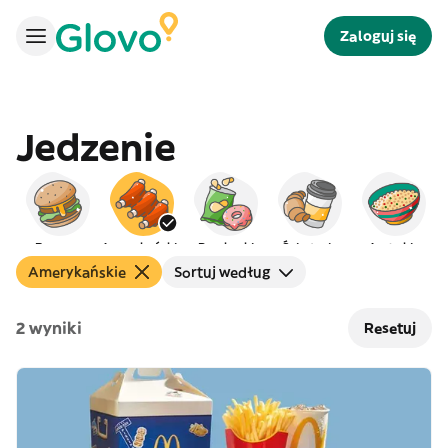
Zaloguj się
Jedzenie
Burgery
Amerykańskie
Przekąski
Śniadanie
Arabskie
Amerykańskie
Sortuj według
2 wyniki
Resetuj