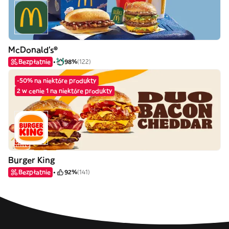
McDonald's®
Bezpłatnie
98%
(122)
-50% na niektóre produkty
2 w cenie 1 na niektóre produkty
Burger King
Bezpłatnie
92%
(141)