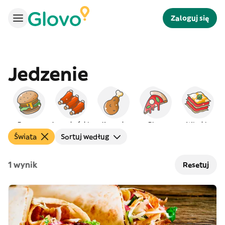
Zaloguj się
Jedzenie
Burgery
Amerykańskie
Kurczak
Pizza
Włoskie
Świata
Sortuj według
1 wynik
Resetuj