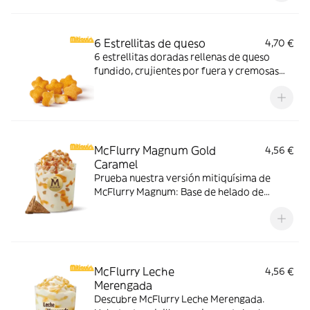
6 Estrellitas de queso
4,70 €
6 estrellitas doradas rellenas de queso
fundido, crujientes por fuera y cremosas
por dentro. Pídelas con tu McMenú
mitiquísimo o agrégalas a tu pedido por
tiempo limitado.
McFlurry Magnum Gold
4,56 €
Caramel
Prueba nuestra versión mitiquísima de
McFlurry Magnum: Base de helado de
vainilla con Magnum Gold Caramel:
Topping triturado de galleta con perlas y
cubos de caramelo con nuestro delicioso
sirope de caramelo
McFlurry Leche
4,56 €
Merengada
Descubre McFlurry Leche Merengada.