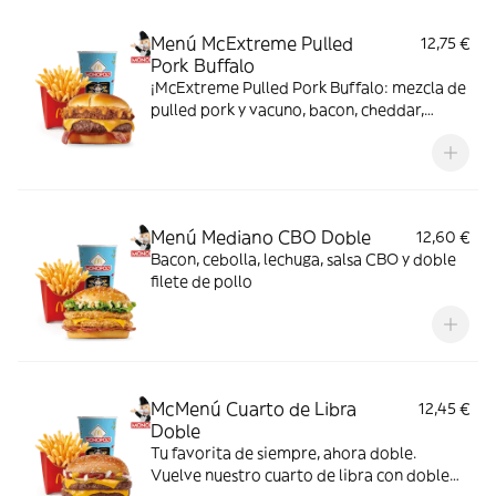
Menú McExtreme Pulled
12,75 €
Pork Buffalo
¡McExtreme Pulled Pork Buffalo: mezcla de
pulled pork y vacuno, bacon, cheddar,
cebolla frita y salsa Buffalo. Sabor bestial
en cada bocado!
Menú Mediano CBO Doble
12,60 €
Bacon, cebolla, lechuga, salsa CBO y doble
filete de pollo
McMenú Cuarto de Libra
12,45 €
Doble
Tu favorita de siempre, ahora doble.
Vuelve nuestro cuarto de libra con doble