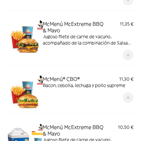
mayonesa en pan de harina de trigo con
copos de patata. ¡Sabor irresistible!
McMenú McExtreme BBQ
11,35 €
& Mayo
Jugoso filete de carne de vacuno,
acompañado de la combinación de Salsa
Western BBQ con mayonesa, cebolla crispy,
doble de cheddar, lechuga fresca y tiras de
bacon, todo ello envuelto en un irresistible
pan con bites de bacon.
McMenú® CBO®
11,30 €
Bacon, cebolla, lechuga y pollo supreme
McMenú McExtreme BBQ
10,50 €
& Mayo
Jugoso filete de carne de vacuno,