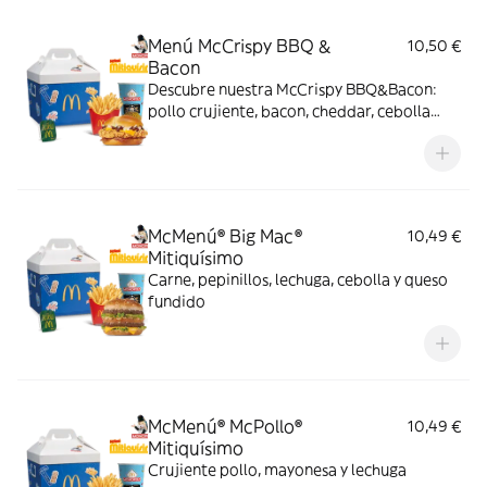
pan con bites de bacon.
Menú McCrispy BBQ &
10,50 €
Bacon
Descubre nuestra McCrispy BBQ&Bacon:
pollo crujiente, bacon, cheddar, cebolla
fresca y salsa BBQ-mayonesa en pan de
harina de trigo con copos de patata. ¡Sabor
irresistible!
McMenú® Big Mac®
10,49 €
Mitiquísimo
Carne, pepinillos, lechuga, cebolla y queso
fundido
McMenú® McPollo®
10,49 €
Mitiquísimo
Crujiente pollo, mayonesa y lechuga