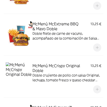
cheddar, cebolla fresca y salsa BBQ-
mayonesa en pan de harina de trigo con
copos de patata. ¡Sabor irresistible!
McMenú McExtreme BBQ
13,25 €
& Mayo Doble
Doble filete de carne de vacuno,
acompañado de la combinación de Salsa
Western BBQ con mayonesa, cebolla crispy,
doble de cheddar, lechuga fresca y tiras de
bacon, todo ello envuelto en un irresistible
pan con bites de bacon.
McMenú McCrispy Original
13,25 €
Doble
Doble crujiente de pollo con salsa Original,
lechuga, tomate fresco y queso cheddar
fundido. Todo ello envuelto en delicioso
pan de patata