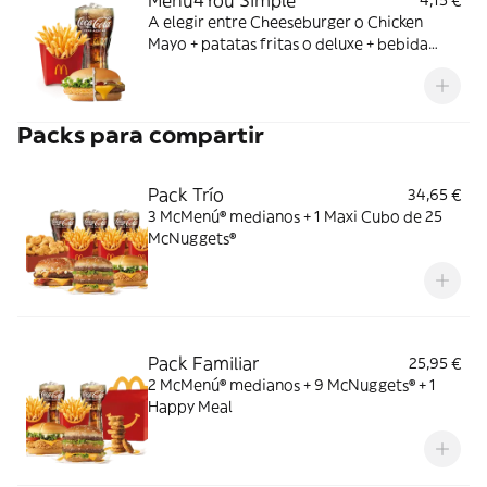
Menú4You Simple
4,15 €
A elegir entre Cheeseburger o Chicken
Mayo + patatas fritas o deluxe + bebida
mediana. ¡Puedes añadir un complemento
adicional!
Packs para compartir
Pack Trío
34,65 €
3 McMenú® medianos + 1 Maxi Cubo de 25
McNuggets®
Pack Familiar
25,95 €
2 McMenú® medianos + 9 McNuggets® + 1
Happy Meal