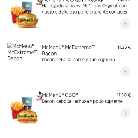
Ha llegado la nueva McCrispy Orginal, con
nuestro delicioso pollo crujiente con queso
cheddar, acompañada de la exquisita salsa
original, crujiente lechuga y tomate fresco.
McMenú® McExtreme™
11,35 €
Bacon
Bacon, cebolla, carne y queso gouda
McMenú® CBO®
11,30 €
Bacon, cebolla, lechuga y pollo supreme