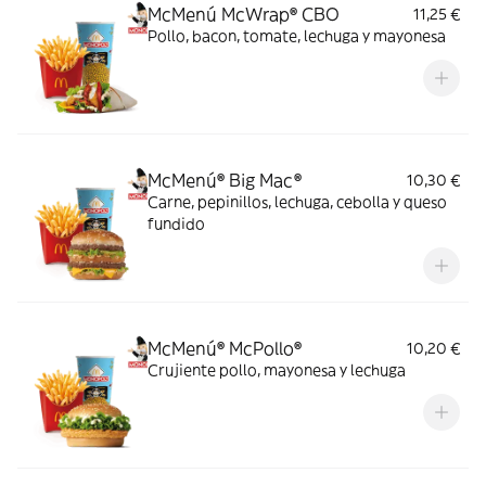
McMenú McWrap® CBO
11,25 €
Pollo, bacon, tomate, lechuga y mayonesa
McMenú® Big Mac®
10,30 €
Carne, pepinillos, lechuga, cebolla y queso
fundido
McMenú® McPollo®
10,20 €
Crujiente pollo, mayonesa y lechuga