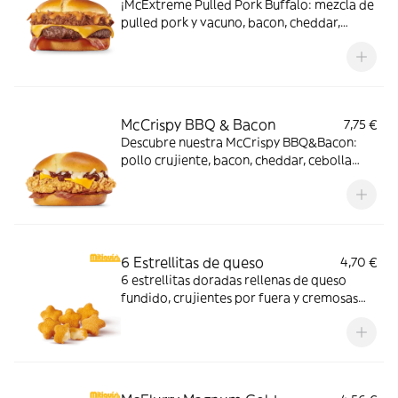
¡McExtreme Pulled Pork Buffalo: mezcla de
pulled pork y vacuno, bacon, cheddar,
cebolla frita y salsa Buffalo. Sabor bestial
en cada bocado!
McCrispy BBQ & Bacon
7,75 €
Descubre nuestra McCrispy BBQ&Bacon:
pollo crujiente, bacon, cheddar, cebolla
fresca y salsa BBQ-mayonesa en pan de
harina de trigo con copos de patata. ¡Sabor
irresistible!
6 Estrellitas de queso
4,70 €
6 estrellitas doradas rellenas de queso
fundido, crujientes por fuera y cremosas
por dentro. Pídelas con tu McMenú
mitiquísimo o agrégalas a tu pedido por
tiempo limitado.