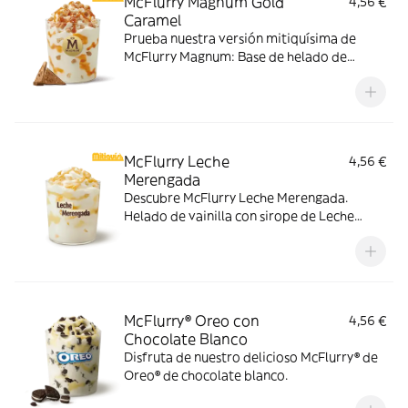
McFlurry Magnum Gold
4,56 €
Caramel
Prueba nuestra versión mitiquísima de
McFlurry Magnum: Base de helado de
vainilla con Magnum Gold Caramel:
Topping triturado de galleta con perlas y
cubos de caramelo con nuestro delicioso
sirope de caramelo
McFlurry Leche
4,56 €
Merengada
Descubre McFlurry Leche Merengada.
Helado de vainilla con sirope de Leche
Meregada y trocitos de barquillo. Pídelo
ahora y no te quedes sin tus mitiquísimos
sabores de verano.
McFlurry® Oreo con
4,56 €
Chocolate Blanco
Disfruta de nuestro delicioso McFlurry® de
Oreo® de chocolate blanco.