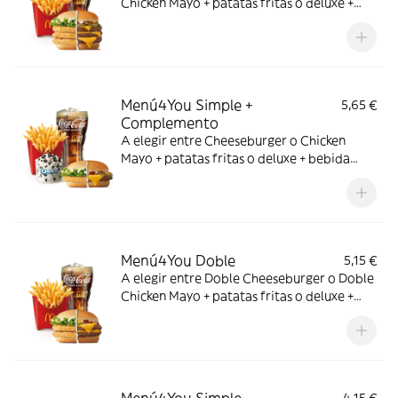
Chicken Mayo + patatas fritas o deluxe +
bebida mediana. ¡Puedes añadir un
complemento adicional!
Menú4You Simple +
5,65 €
Complemento
A elegir entre Cheeseburger o Chicken
Mayo + patatas fritas o deluxe + bebida
mediana. ¡Puedes añadir un complemento
adicional!
Menú4You Doble
5,15 €
A elegir entre Doble Cheeseburger o Doble
Chicken Mayo + patatas fritas o deluxe +
bebida mediana. ¡Puedes añadir un
complemento adicional!