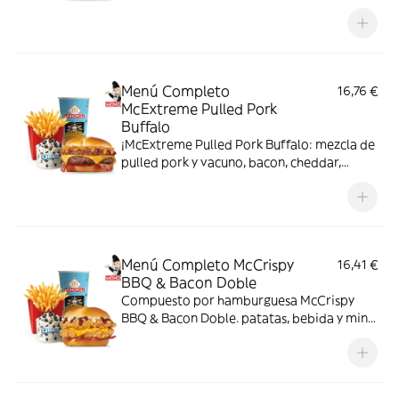
cheddar, cebolla frita y salsa Buffalo. Sabor
bestial en cada bocado!
Menú Completo
16,76 €
McExtreme Pulled Pork
Buffalo
¡McExtreme Pulled Pork Buffalo: mezcla de
pulled pork y vacuno, bacon, cheddar,
cebolla frita y salsa Buffalo. Sabor bestial
en cada bocado!
Menú Completo McCrispy
16,41 €
BBQ & Bacon Doble
Compuesto por hamburguesa McCrispy
BBQ & Bacon Doble. patatas, bebida y mini
McFlurry