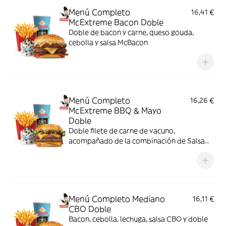
Menú Completo
16,41 €
McExtreme Bacon Doble
Doble de bacon y carne, queso gouda,
cebolla y salsa McBacon
Menú Completo
16,26 €
McExtreme BBQ & Mayo
Doble
Doble filete de carne de vacuno,
acompañado de la combinación de Salsa
Western BBQ con mayonesa, cebolla crispy,
doble de cheddar, lechuga fresca y tiras de
bacon, todo ello envuelto en un irresistible
pan con bites de bacon.
Menú Completo Mediano
16,11 €
CBO Doble
Bacon, cebolla, lechuga, salsa CBO y doble