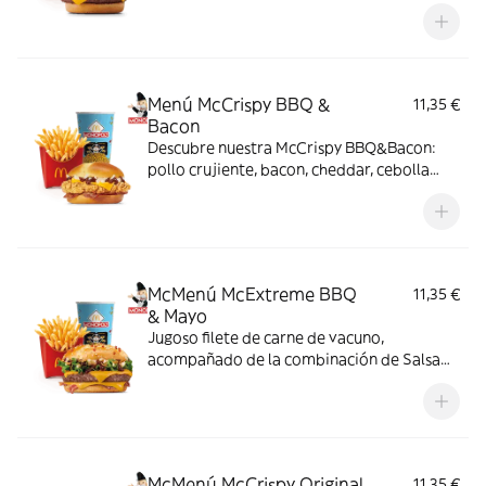
de su jugosa carne 100% vacuno, queso
cheddar, pepinillo, cebolla en tiras, kétchup
y mostaza.
Menú McCrispy BBQ &
11,35 €
Bacon
Descubre nuestra McCrispy BBQ&Bacon:
pollo crujiente, bacon, cheddar, cebolla
fresca y salsa BBQ-mayonesa en pan de
harina de trigo con copos de patata. ¡Sabor
irresistible!
McMenú McExtreme BBQ
11,35 €
& Mayo
Jugoso filete de carne de vacuno,
acompañado de la combinación de Salsa
Western BBQ con mayonesa, cebolla crispy,
doble de cheddar, lechuga fresca y tiras de
bacon, todo ello envuelto en un irresistible
pan con bites de bacon.
McMenú McCrispy Original
11,35 €