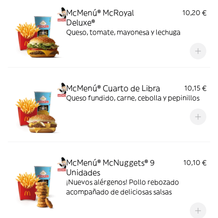
McMenú® McRoyal
10,20 €
Deluxe®
Queso, tomate, mayonesa y lechuga
McMenú® Cuarto de Libra
10,15 €
Queso fundido, carne, cebolla y pepinillos
McMenú® McNuggets® 9
10,10 €
Unidades
¡Nuevos alérgenos! Pollo rebozado
acompañado de deliciosas salsas