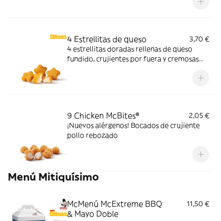
4 Estrellitas de queso
3,70 €
4 estrellitas doradas rellenas de queso
fundido, crujientes por fuera y cremosas
por dentro. Pídelas con tu McMenú
mitiquísimo o agrégalas a tu pedido por
tiempo limitado.
9 Chicken McBites®
2,05 €
¡Nuevos alérgenos! Bocados de crujiente
pollo rebozado
Menú Mitiquísimo
McMenú McExtreme BBQ
11,50 €
& Mayo Doble