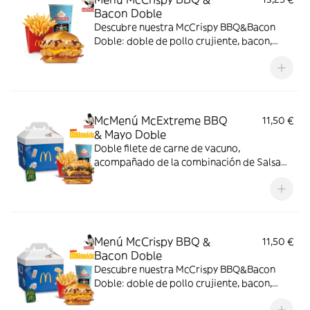
Bacon Doble
Descubre nuestra McCrispy BBQ&Bacon
Doble: doble de pollo crujiente, bacon,
cheddar, cebolla fresca y salsa BBQ-
mayonesa en pan de harina de trigo con
copos de patata. ¡Sabor irresistible!
McMenú McExtreme BBQ
11,50 €
& Mayo Doble
Doble filete de carne de vacuno,
acompañado de la combinación de Salsa
Western BBQ con mayonesa, cebolla crispy,
doble de cheddar, lechuga fresca y tiras de
bacon, todo ello envuelto en un irresistible
pan con bites de bacon.
Menú McCrispy BBQ &
11,50 €
Bacon Doble
Descubre nuestra McCrispy BBQ&Bacon
Doble: doble de pollo crujiente, bacon,
cheddar, cebolla fresca y salsa BBQ-