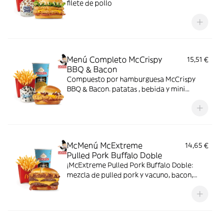
filete de pollo
Menú Completo McCrispy
15,51 €
BBQ & Bacon
Compuesto por hamburguesa McCrispy
BBQ & Bacon. patatas , bebida y mini
McFlurry
McMenú McExtreme
14,65 €
Pulled Pork Buffalo Doble
¡McExtreme Pulled Pork Buffalo Doble:
mezcla de pulled pork y vacuno, bacon,
cheddar, cebolla frita y salsa Buffalo. Sabor
bestial en cada bocado!