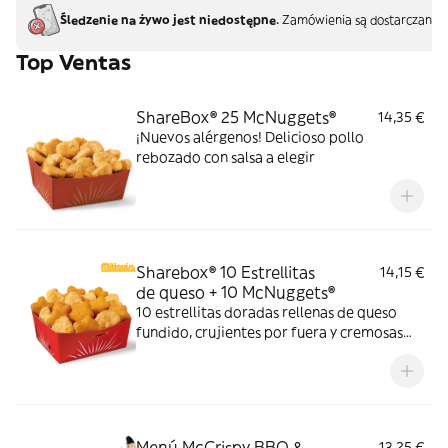
Śledzenie na żywo jest niedostępne.
Zamówienia są dostarczane b
Top Ventas
ShareBox® 25 McNuggets®
14,35 €
¡Nuevos alérgenos! Delicioso pollo
rebozado con salsa a elegir
Sharebox® 10 Estrellitas
14,15 €
de queso + 10 McNuggets®
10 estrellitas doradas rellenas de queso
fundido, crujientes por fuera y cremosas
por dentro y 10 McNuggets con 3 salsas a
elegir. Pídelas por tiempo limitado
Menú McCrispy BBQ &
13,25 €