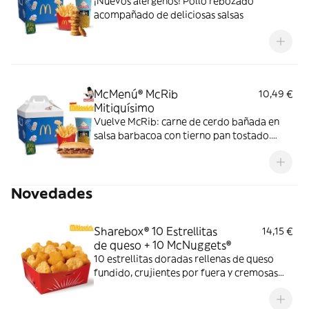
¡Nuevos alérgenos! Pollo rebozado
acompañado de deliciosas salsas
McMenú® McRib
10,49 €
Mitiquísimo
Vuelve McRib: carne de cerdo bañada en
salsa barbacoa con tierno pan tostado.
Elígela en tu McMenú mitiquísimo por
tiempo limitado
Novedades
Sharebox® 10 Estrellitas
14,15 €
de queso + 10 McNuggets®
10 estrellitas doradas rellenas de queso
fundido, crujientes por fuera y cremosas
por dentro y 10 McNuggets con 3 salsas a
elegir. Pídelas por tiempo limitado