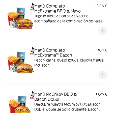
Menú Completo
14,36 €
McExtreme BBQ & Mayo
Jugoso filete de carne de vacuno,
acompañado de la combinación de Salsa
Western BBQ con mayonesa, cebolla crispy,
doble de cheddar, lechuga fresca y tiras de
bacon, todo ello envuelto en un irresistible
pan con bites de bacon.
Menú Completo
14,11 €
McExtreme™ Bacon
Bacon, carne, queso gouda, cebolla y salsa
McBacon
Menú McCrispy BBQ &
13,25 €
Bacon Doble
Descubre nuestra McCrispy BBQ&Bacon
Doble: doble de pollo crujiente, bacon,