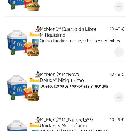
McMenú® Cuarto de Libra
10,49 €
Mitiquísimo
Queso fundido, carne, cebolla y pepinillos
McMenú® McRoyal
10,49 €
Deluxe® Mitiquísimo
Queso, tomate, mayonesa y lechuga
McMenú® McNuggets® 9
10,49 €
Unidades Mitiquísimo