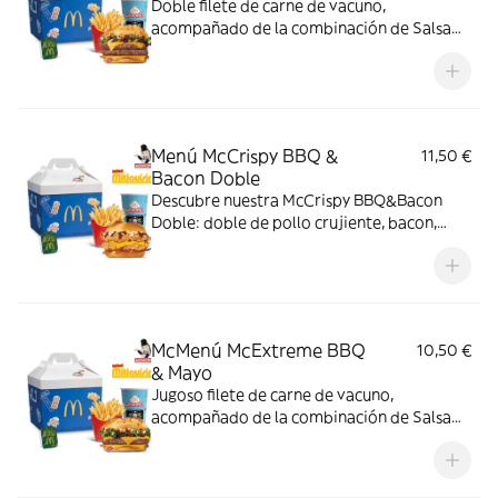
Doble filete de carne de vacuno,
acompañado de la combinación de Salsa
Western BBQ con mayonesa, cebolla crispy,
doble de cheddar, lechuga fresca y tiras de
bacon, todo ello envuelto en un irresistible
pan con bites de bacon.
Menú McCrispy BBQ &
11,50 €
Bacon Doble
Descubre nuestra McCrispy BBQ&Bacon
Doble: doble de pollo crujiente, bacon,
cheddar, cebolla fresca y salsa BBQ-
mayonesa en pan de harina de trigo con
copos de patata. ¡Sabor irresistible!
McMenú McExtreme BBQ
10,50 €
& Mayo
Jugoso filete de carne de vacuno,
acompañado de la combinación de Salsa
Western BBQ con mayonesa, cebolla crispy,
doble de cheddar, lechuga fresca y tiras de
bacon, todo ello envuelto en un irresistible