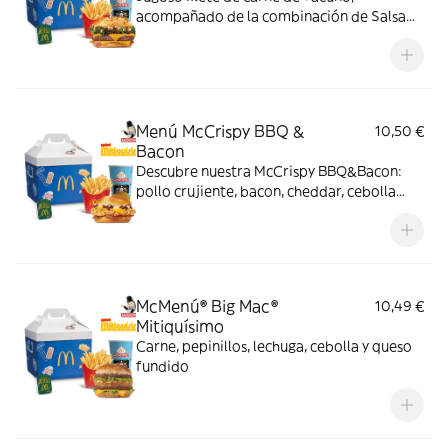
acompañado de la combinación de Salsa
Western BBQ con mayonesa, cebolla crispy,
doble de cheddar, lechuga fresca y tiras de
bacon, todo ello envuelto en un irresistible
pan con bites de bacon.
Menú McCrispy BBQ &
10,50 €
Bacon
Descubre nuestra McCrispy BBQ&Bacon:
pollo crujiente, bacon, cheddar, cebolla
fresca y salsa BBQ-mayonesa en pan de
harina de trigo con copos de patata. ¡Sabor
irresistible!
McMenú® Big Mac®
10,49 €
Mitiquísimo
Carne, pepinillos, lechuga, cebolla y queso
fundido