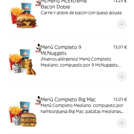
McMenú McExtreme™
13,25 €
Bacon Doble
Carne y doble de bacon con queso gouda
Menú Completo 9
13,01 €
McNuggets
¡Nuevos alérgenos! Menú Completo
Mediano: compuesto por 9 McNuggets.
patatas medianas, bebida mediana y mini
McFlurry.
Menú Completo Big Mac
13,01 €
Menú Completo Mediano: compuesto por
hamburguesa Big Mac. patatas medianas,
bebida mediana y mini McFlurry.