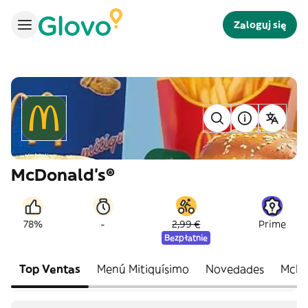
Zaloguj się
McDonald's®
-
78%
2,99 €
Prime
Bezpłatnie
Top Ventas
Menú Mitiquísimo
Novedades
McM