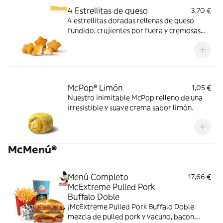
4 Estrellitas de queso
3,70 €
4 estrellitas doradas rellenas de queso
fundido, crujientes por fuera y cremosas
por dentro. Pídelas con tu McMenú
mitiquísimo o agrégalas a tu pedido por
tiempo limitado.
McPop® Limón
1,05 €
Nuestro inimitable McPop relleno de una
irresistible y suave crema sabor limón.
McMenú®
Menú Completo
17,66 €
McExtreme Pulled Pork
Buffalo Doble
¡McExtreme Pulled Pork Buffalo Doble:
mezcla de pulled pork y vacuno, bacon,