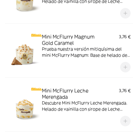
Helado de vainilla con sirope de Leche
Meregada y trocitos de barquillo. Pídelo
ahora y no te quedes sin tus mitiquísimos
sabores de verano.
Mini McFlurry Magnum
3,76 €
Gold Caramel
Prueba nuestra versión mitiquísima del
mini McFlurry Magnum: Base de helado de
vainilla con Magnum Gold Caramel:
Topping triturado de galleta con perlas y
cubos de caramelo.
Mini McFlurry Leche
3,76 €
Merengada
Descubre Mini McFlurry Leche Merengada.
Helado de vainilla con sirope de Leche
Meregada . Pídelo ahora y no te quedes sin
tus mitiquísimos sabores de verano.