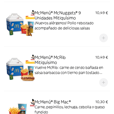
McMenú® McNuggets® 9
10,49 €
Unidades Mitiquísimo
¡Nuevos alérgenos! Pollo rebozado
acompañado de deliciosas salsas
McMenú® McRib
10,49 €
Mitiquísimo
Vuelve McRib: carne de cerdo bañada en
salsa barbacoa con tierno pan tostado.
Elígela en tu McMenú mitiquísimo por
tiempo limitado
McMenú® Big Mac®
10,30 €
Carne, pepinillos, lechuga, cebolla y queso
fundido