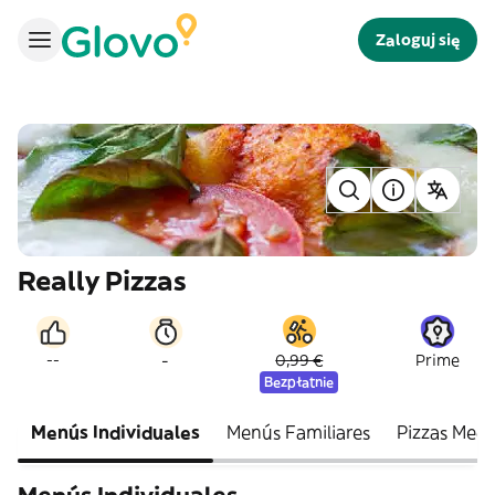
Zaloguj się
Really Pizzas
-
--
0,99 €
Prime
Bezpłatnie
Menús Individuales
Menús Familiares
Pizzas Medi