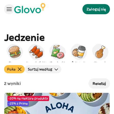
Zaloguj się
Jedzenie
Burgery
Amerykańskie
Przekąski
Śniadanie
Kurczak
Poke
Sortuj według
2 wyniki
Resetuj
-20% na niektóre produkty
-25% z Prime