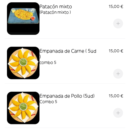
Patacón mixto
15,00 €
(Patacón mixto )
Empanada de Carne ( 5ud
15,00 €
)
combo 5
Empanada de Pollo (5ud)
15,00 €
Combo 5