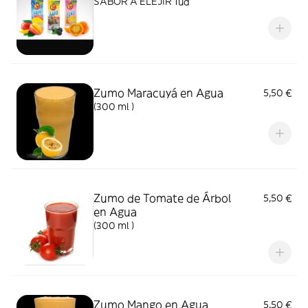
SABOR A ELEJIR 1ud
Zumo Maracuyá en Agua
5,50 €
(300 ml )
Zumo de Tomate de Árbol
5,50 €
en Agua
(300 ml )
Zumo Mango en Agua
5,50 €