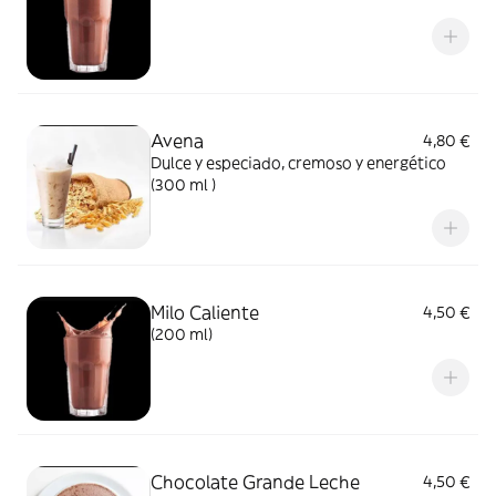
Avena
4,80 €
Dulce y especiado, cremoso y energético
(300 ml )
Milo Caliente
4,50 €
(200 ml)
Chocolate Grande Leche
4,50 €