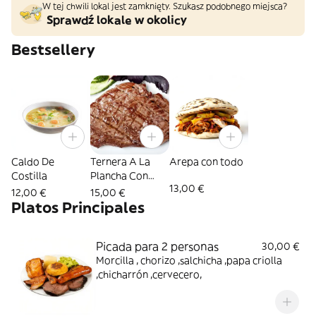
W tej chwili lokal jest zamknięty. Szukasz podobnego miejsca?
Sprawdź lokale w okolicy
Bestsellery
Caldo De
Ternera A La
Arepa con todo
Costilla
Plancha Con
13,00 €
Guarnición
12,00 €
15,00 €
Platos Principales
Picada para 2 personas
30,00 €
Morcilla , chorizo ,salchicha ,papa criolla
,chicharrón ,cervecero,