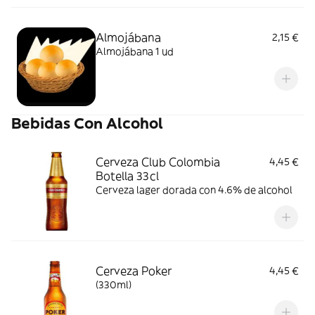
Almojábana
2,15 €
Almojábana 1 ud
Bebidas Con Alcohol
Cerveza Club Colombia
4,45 €
Botella 33cl
Cerveza lager dorada con 4.6% de alcohol
Cerveza Poker
4,45 €
(330ml)