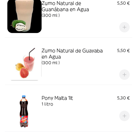
Zumo Natural de
5,50 €
Guanábana en Agua
(300 ml )
Zumo Natural de Guayaba
5,50 €
en Agua
(300 ml )
Pony Malta 1lt
5,30 €
1 litro