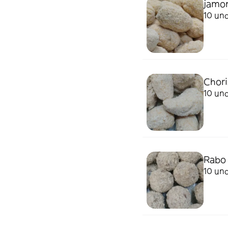
jamon
10 un
Chori
10 un
Rabo 
10 un