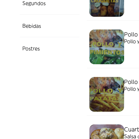
Segundos
Bebidas
Pollo
Pollo 
Postres
Pollo
Pollo 
Cuart
Salsa 