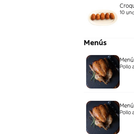
Croqu
10 un
Menús
Menú
Pollo 
Menú
Pollo 