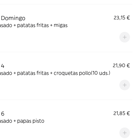
 Domingo
23,15 €
asado + patatas fritas + migas
 4
21,90 €
asado + patatas fritas + croquetas pollo(10 uds.)
 6
21,85 €
asado + papas pisto