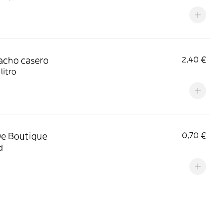
acho casero
2,40 €
litro
e Boutique
0,70 €
d