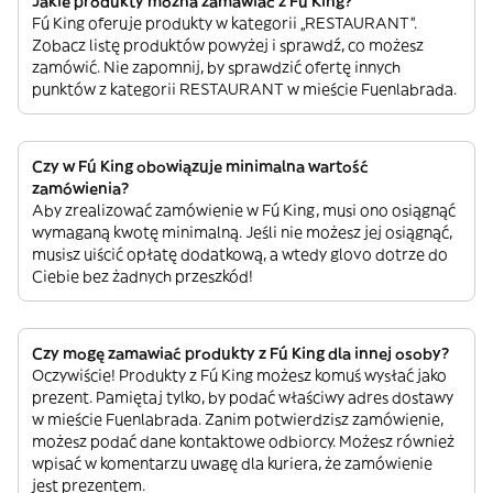
Jakie produkty można zamawiać z Fú King?
Fú King oferuje produkty w kategorii „RESTAURANT”.
Zobacz listę produktów powyżej i sprawdź, co możesz
zamówić. Nie zapomnij, by sprawdzić ofertę innych
punktów z kategorii RESTAURANT w mieście Fuenlabrada.
Czy w Fú King obowiązuje minimalna wartość
zamówienia?
Aby zrealizować zamówienie w Fú King, musi ono osiągnąć
wymaganą kwotę minimalną. Jeśli nie możesz jej osiągnąć,
musisz uiścić opłatę dodatkową, a wtedy glovo dotrze do
Ciebie bez żadnych przeszkód!
Czy mogę zamawiać produkty z Fú King dla innej osoby?
Oczywiście! Produkty z Fú King możesz komuś wysłać jako
prezent. Pamiętaj tylko, by podać właściwy adres dostawy
w mieście Fuenlabrada. Zanim potwierdzisz zamówienie,
możesz podać dane kontaktowe odbiorcy. Możesz również
wpisać w komentarzu uwagę dla kuriera, że zamówienie
jest prezentem.