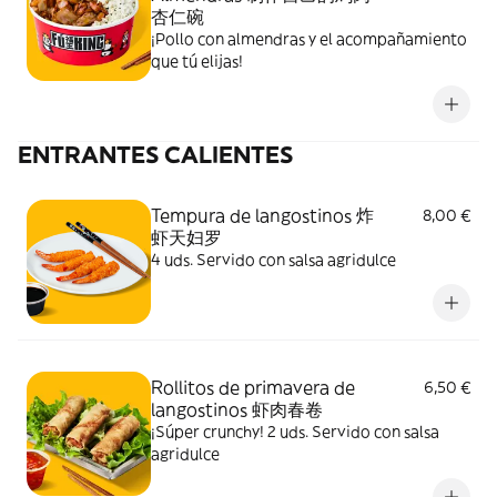
杏仁碗
¡Pollo con almendras y el acompañamiento
que tú elijas!
ENTRANTES CALIENTES
Tempura de langostinos 炸
8,00 €
虾天妇罗
4 uds. Servido con salsa agridulce
Rollitos de primavera de
6,50 €
langostinos 虾肉春卷
¡Súper crunchy! 2 uds. Servido con salsa
agridulce