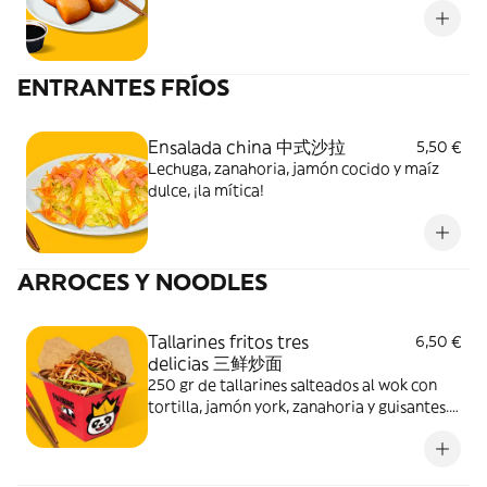
ENTRANTES FRÍOS
Ensalada china 中式沙拉
5,50 €
Lechuga, zanahoria, jamón cocido y maíz
dulce, ¡la mítica!
ARROCES Y NOODLES
Tallarines fritos tres
6,50 €
delicias 三鲜炒面
250 gr de tallarines salteados al wok con
tortilla, jamón york, zanahoria y guisantes.
¡Pura delicia!