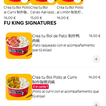
Crea tu Bol Pollo
Crea tu Bol
Crea tu Bol Pollo
al Curry 制作咖喱
Cerdo Agridulce
al Limón 制造柠
鸡碗
制作糖醋猪肉碗
檬鸡碗
16,00 €
15,00 €
16,00 €
FU KING SIGNATURES
Crea tu Bol de Pato 制作鸭
16,50 €
肉碗
¡Pato laqueado con el acompañamiento
que tú elijas!
Crea tu Bol Pollo al Curry
16,00 €
制作咖喱鸡碗
2 w cenie 1
¡Pollo al curry con el acompañamiento que
tú elijas!