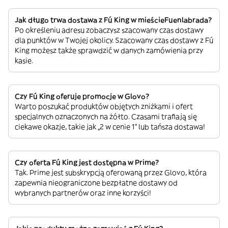
Jak długo trwa dostawa z Fú King w mieścieFuenlabrada?
Po określeniu adresu zobaczysz szacowany czas dostawy
dla punktów w Twojej okolicy. Szacowany czas dostawy z Fú
King możesz także sprawdzić w danych zamówienia przy
kasie.
Czy Fú King oferuje promocje w Glovo?
Warto poszukać produktów objętych zniżkami i ofert
specjalnych oznaczonych na żółto. Czasami trafiają się
ciekawe okazje, takie jak „2 w cenie 1” lub tańsza dostawa!
Czy oferta Fú King jest dostępna w Prime?
Tak. Prime jest subskrypcją oferowaną przez Glovo, która
zapewnia nieograniczone bezpłatne dostawy od
wybranych partnerów oraz inne korzyści!