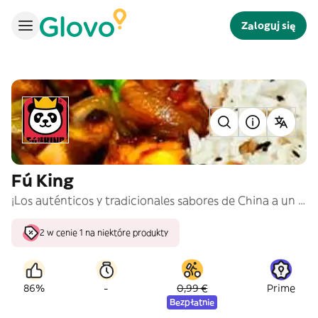
Zaloguj się
Fú King
¡Los auténticos y tradicionales sabores de China a un click de distancia!
2 w cenie 1 na niektóre produkty
-
86%
0,99 €
Prime
Bezpłatnie