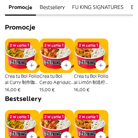
Promocje
Bestsellery
FU KING SIGNATURES
EN
Promocje
2 w cenie 1
2 w cenie 1
2 w cenie 1
Crea tu Bol Pollo
Crea tu Bol
Crea tu Bol Pollo
al Curry 制作咖喱
Cerdo Agridulce
al Limón 制造柠
鸡碗
制作糖醋猪肉碗
檬鸡碗
16,00 €
15,00 €
16,00 €
Bestsellery
2 w cenie 1
2 w cenie 1
2 w cenie 1