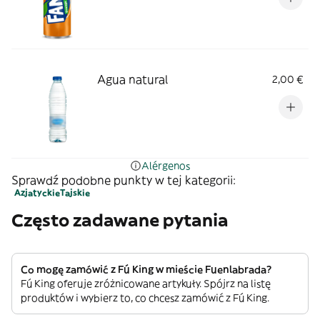
Agua natural
2,00 €
Alérgenos
Sprawdź podobne punkty w tej kategorii:
Azjatyckie
Tajskie
Często zadawane pytania
Co mogę zamówić z Fú King w mieście Fuenlabrada?
Fú King oferuje zróżnicowane artykuły. Spójrz na listę
produktów i wybierz to, co chcesz zamówić z Fú King.