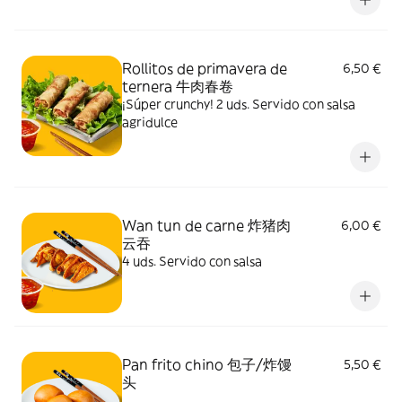
Rollitos de primavera de
6,50 €
ternera 牛肉春卷
¡Súper crunchy! 2 uds. Servido con salsa
agridulce
Wan tun de carne 炸猪肉
6,00 €
云吞
4 uds. Servido con salsa
Pan frito chino 包子/炸馒
5,50 €
头