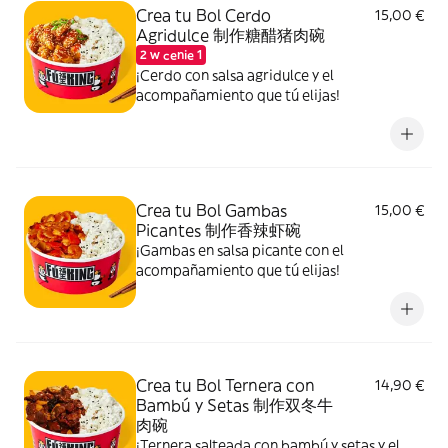
Crea tu Bol Cerdo
15,00 €
Agridulce 制作糖醋猪肉碗
2 w cenie 1
¡Cerdo con salsa agridulce y el
acompañamiento que tú elijas!
Crea tu Bol Gambas
15,00 €
Picantes 制作香辣虾碗
¡Gambas en salsa picante con el
acompañamiento que tú elijas!
Crea tu Bol Ternera con
14,90 €
Bambú y Setas 制作双冬牛
肉碗
¡Ternera salteada con bambú y setas y el