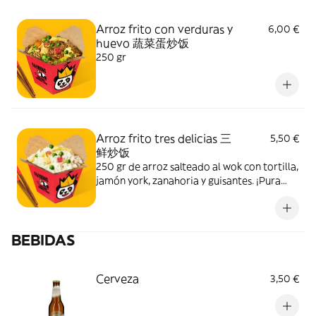
Arroz frito con verduras y
6,00 €
huevo 蔬菜蛋炒饭
250 gr
Arroz frito tres delicias 三
5,50 €
鲜炒饭
250 gr de arroz salteado al wok con tortilla,
jamón york, zanahoria y guisantes. ¡Pura
delicia!
BEBIDAS
Cerveza
3,50 €