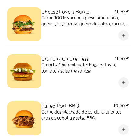
Cheese Lovers Burger
11,90 €
Carne 100% vacuno, queso americano,
queso gorgonzola, queso de cabra, rúcula,
cebolla caramelizada y salsa mostaza y
miel.
Crunchy Chickenless
11,90 €
Crunchy Chickenless, lechuga batavia,
tomate y salsa mayonesa
Pulled Pork BBQ
10,90 €
Carne deshilachada de cerdo, crujientes
aros de cebolla y salsa BBQ.