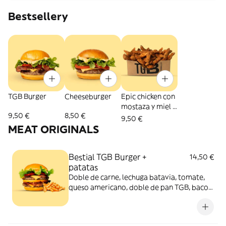
Bestsellery
TGB Burger
Cheeseburger
Epic chicken con
mostaza y miel -
9,50 €
8,50 €
Medianos
9,50 €
MEAT ORIGINALS
Bestial TGB Burger +
14,50 €
patatas
Doble de carne, lechuga batavia, tomate,
queso americano, doble de pan TGB, bacon
y salsa TGB. Acompañada de patatas
bastón