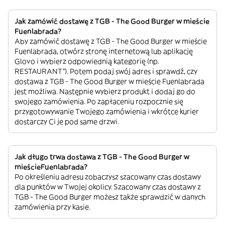
Jak zamówić dostawę z TGB - The Good Burger w mieście
Fuenlabrada?
Aby zamówić dostawę z TGB - The Good Burger w mieście
Fuenlabrada, otwórz stronę internetową lub aplikację
Glovo i wybierz odpowiednią kategorię (np.
RESTAURANT”). Potem podaj swój adres i sprawdź, czy
dostawa z TGB - The Good Burger w mieście Fuenlabrada
jest możliwa. Następnie wybierz produkt i dodaj go do
swojego zamówienia. Po zapłaceniu rozpocznie się
przygotowywanie Twojego zamówienia i wkrótce kurier
dostarczy Ci je pod same drzwi.
Jak długo trwa dostawa z TGB - The Good Burger w
mieścieFuenlabrada?
Po określeniu adresu zobaczysz szacowany czas dostawy
dla punktów w Twojej okolicy. Szacowany czas dostawy z
TGB - The Good Burger możesz także sprawdzić w danych
zamówienia przy kasie.