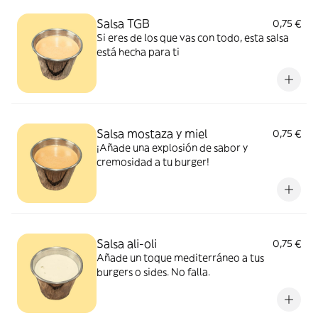
Salsa TGB
0,75 €
Si eres de los que vas con todo, esta salsa
está hecha para ti
Salsa mostaza y miel
0,75 €
¡Añade una explosión de sabor y
cremosidad a tu burger!
Salsa ali-oli
0,75 €
Añade un toque mediterráneo a tus
burgers o sides. No falla.