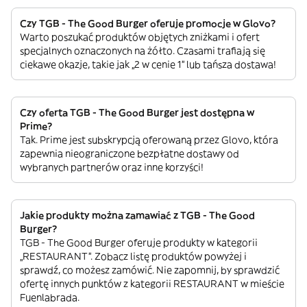
Czy TGB - The Good Burger oferuje promocje w Glovo?
Warto poszukać produktów objętych zniżkami i ofert
specjalnych oznaczonych na żółto. Czasami trafiają się
ciekawe okazje, takie jak „2 w cenie 1” lub tańsza dostawa!
Czy oferta TGB - The Good Burger jest dostępna w
Prime?
Tak. Prime jest subskrypcją oferowaną przez Glovo, która
zapewnia nieograniczone bezpłatne dostawy od
wybranych partnerów oraz inne korzyści!
Jakie produkty można zamawiać z TGB - The Good
Burger?
TGB - The Good Burger oferuje produkty w kategorii
„RESTAURANT”. Zobacz listę produktów powyżej i
sprawdź, co możesz zamówić. Nie zapomnij, by sprawdzić
ofertę innych punktów z kategorii RESTAURANT w mieście
Fuenlabrada.