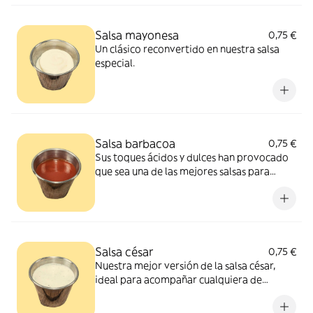
Salsa mayonesa
0,75 €
Un clásico reconvertido en nuestra salsa
especial.
Salsa barbacoa
0,75 €
Sus toques ácidos y dulces han provocado
que sea una de las mejores salsas para
acompañar la carne
Salsa césar
0,75 €
Nuestra mejor versión de la salsa césar,
ideal para acompañar cualquiera de
nuestras ensaladas.