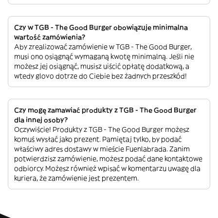
Czy w TGB - The Good Burger obowiązuje minimalna
wartość zamówienia?
Aby zrealizować zamówienie w TGB - The Good Burger,
musi ono osiągnąć wymaganą kwotę minimalną. Jeśli nie
możesz jej osiągnąć, musisz uiścić opłatę dodatkową, a
wtedy glovo dotrze do Ciebie bez żadnych przeszkód!
Czy mogę zamawiać produkty z TGB - The Good Burger
dla innej osoby?
Oczywiście! Produkty z TGB - The Good Burger możesz
komuś wysłać jako prezent. Pamiętaj tylko, by podać
właściwy adres dostawy w mieście Fuenlabrada. Zanim
potwierdzisz zamówienie, możesz podać dane kontaktowe
odbiorcy. Możesz również wpisać w komentarzu uwagę dla
kuriera, że zamówienie jest prezentem.