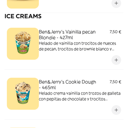
ICE CREAMS
Ben&Jerry’s Vainilla pecan
7,50 €
Blondie - 427ml
Helado de vainilla con trocitos de nueces
de pecan, trocitos de brownie blanco y
salsa de caramelo a la sal.
Ben&Jerry’s Cookie Dough
7,50 €
- 465ml
Helado crema vainilla con trozos de galleta
con pepitas de chocolate y trocitos
chocolateados