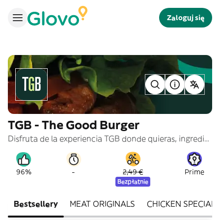
Zaloguj się
TGB - The Good Burger
Disfruta de la experiencia TGB donde quieras, ingredientes frescos y naturales ahora con nuestras burgers más grandes y con la calidad de siempre ¡Vamos con todo!
-
96%
2,49 €
Prime
Bezpłatnie
Bestsellery
MEAT ORIGINALS
CHICKEN SPECIALS