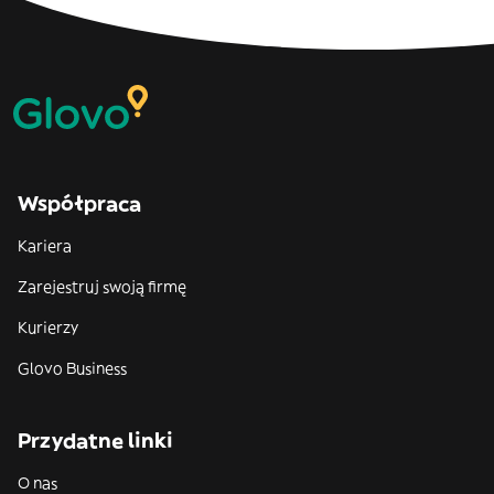
Współpraca
Kariera
Zarejestruj swoją firmę
Kurierzy
Glovo Business
Przydatne linki
O nas