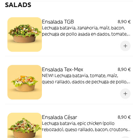
SALADS
Ensalada TGB
8,90 €
Lechuga batavia, zanahoria, maíz, bacon,
pechuga de pollo asada en dados, tomate,
aros de cebolla y salsa tgb
Ensalada Tex-Mex
8,90 €
NEW! Lechuga batavia, tomate, maíz,
queso rallado, dados de pechuga de pollo,
zanahoria, salsa de César y Nachos Tex-Mex
Ensalada César
8,90 €
Lechuga batavia, epic chicken (pollo
rebozado), queso rallado, bacon, croutons y
salsa césar