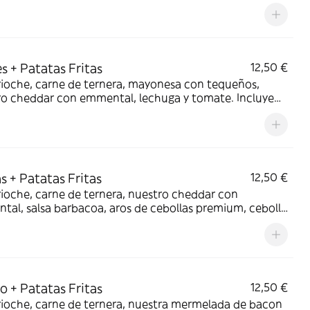
a. Incluye ración de patatas fritas. Alérgenos:
, huevos, leche, mostaza, sesamo, soja.
s + Patatas Fritas
12,50 €
ioche, carne de ternera, mayonesa con tequeños,
ro cheddar con emmental, lechuga y tomate. Incluye
as fritas. Alérgenos: Gluten, huevos, leche,
a, sesamo, soja.
s + Patatas Fritas
12,50 €
ioche, carne de ternera, nuestro cheddar con
al, salsa barbacoa, aros de cebollas premium, cebolla
nte y tomate. Incluye ración de patatas fritas.
nos: Gluten, huevos, leche, mostaza, sesamo, soja.
co + Patatas Fritas
12,50 €
ioche, carne de ternera, nuestra mermelada de bacon