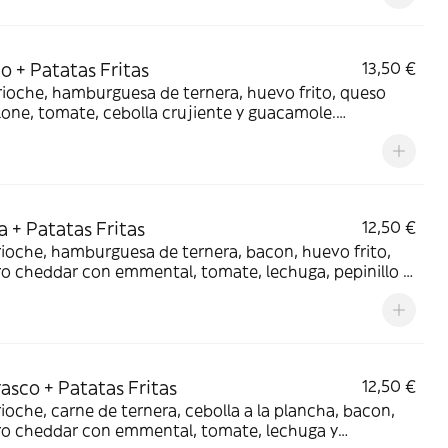
o + Patatas Fritas
13,50 €
ioche, hamburguesa de ternera, huevo frito, queso
one, tomate, cebolla crujiente y guacamole.
ñado de ración de patatas fritas. Alérgenos: Gluten,
, leche, mostaza, sesamo, soja.
 + Patatas Fritas
12,50 €
ioche, hamburguesa de ternera, bacon, huevo frito,
o cheddar con emmental, tomate, lechuga, pepinillo y
sa. Incluye ración de patatas fritas. Alérgenos:
, huevos, leche, mostaza, sesamo, soja.
asco + Patatas Fritas
12,50 €
ioche, carne de ternera, cebolla a la plancha, bacon,
ro cheddar con emmental, tomate, lechuga y