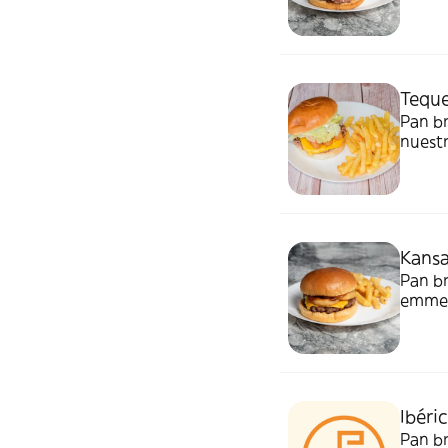
mayones
Gluten
Teque
Pan br
nuest
ración de patat
mostaz
Kansa
Pan br
emment
crujie
Alérge
Ibéri
Pan br