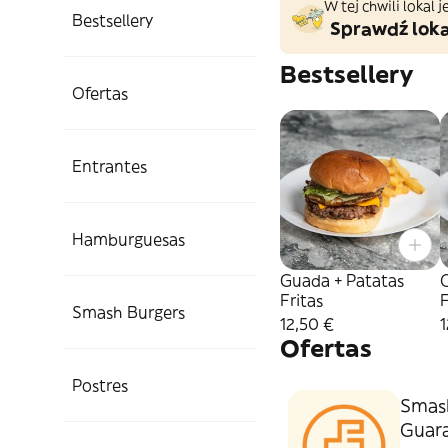
W tej chwili lokal
Bestsellery
Sprawdź loka
Bestsellery
Ofertas
Entrantes
Hamburguesas
Guada + Patatas
C
Fritas
F
Smash Burgers
12,50 €
1
Ofertas
Postres
Smash
Guara