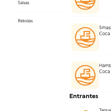
Salsas
Bebidas
Smash
Coca 
Hambu
Coca 
Entrantes
Tequ