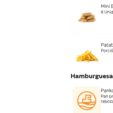
Mini 
8 Uni
Patat
Porció
Hamburguesa
Panko
Pan b
reboz
Incluy
leche,