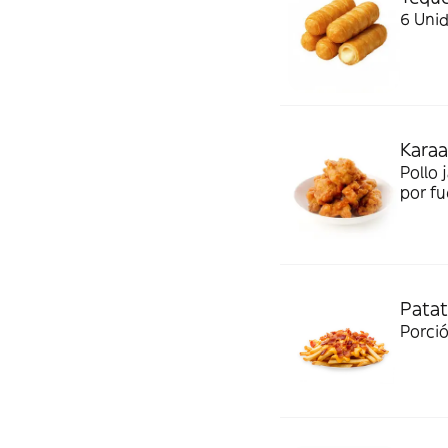
6 Uni
Karaa
Pollo 
por fu
Patat
Porció