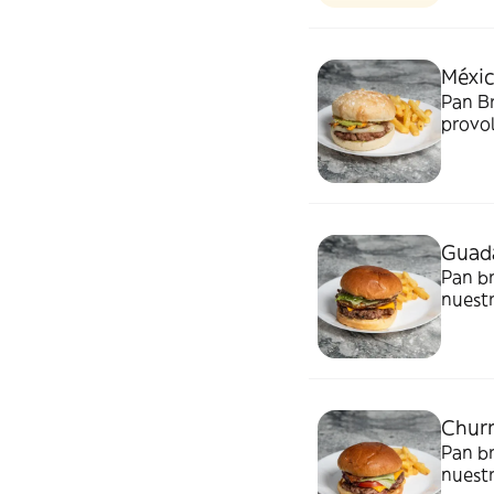
Méxic
Pan Br
provol
Acompa
huevos
Guada
Pan br
nuestr
mayone
Gluten
Churr
Pan br
nuest