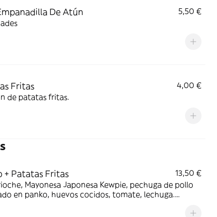
Empanadilla De Atún
5,50 €
dades
as Fritas
4,00 €
n de patatas fritas.
s
 + Patatas Fritas
13,50 €
rioche, Mayonesa Japonesa Kewpie, pechuga de pollo
ado en panko, huevos cocidos, tomate, lechuga.
e ración de patatas fritas. Alérgenos: Gluten, huevos,
 mostaza, sesamo, soja.