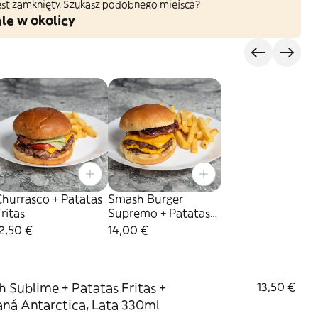
 jest zamknięty. Szukasz podobnego miejsca?
le w okolicy
hurrasco + Patatas
Smash Burger
ritas
Supremo + Patatas
Fritas
2,50 €
14,00 €
 Sublime + Patatas Fritas +
13,50 €
ná Antarctica, Lata 330ml