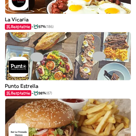
La Vicaria
Bezpłatnie
97%
(186)
Punto Estrella
Bezpłatnie
98%
(87)