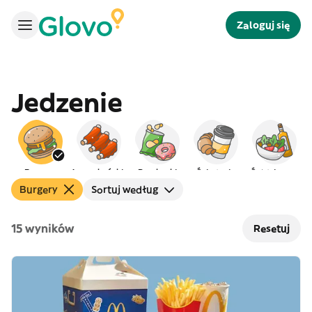
Zaloguj się
Jedzenie
Burgery
Amerykańskie
Przekąski
Śniadanie
Śródziemne
Burgery
Sortuj według
15 wyników
Resetuj