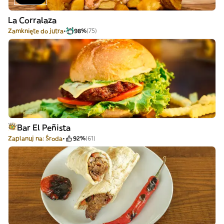
La Corralaza
Zamknięte do jutra
98%
(75)
Bar El Peñista
Zaplanuj na: Środa
92%
(61)