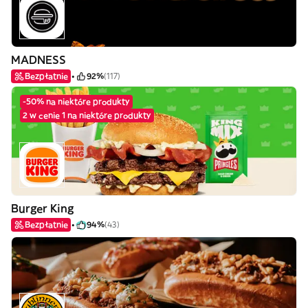
MADNESS
Bezpłatnie
92%
(117)
-50% na niektóre produkty
2 w cenie 1 na niektóre produkty
Burger King
Bezpłatnie
94%
(43)