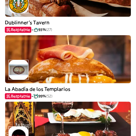
Dublinner's Tavern
Bezpłatnie
93%
(27)
La Abadía de los Templarios
Bezpłatnie
99%
(52)