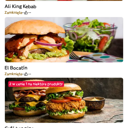
Ali King Kebab
Zamknięte
--
El Bocatín
Zamknięte
--
2 w cenie 1 na niektóre produkty