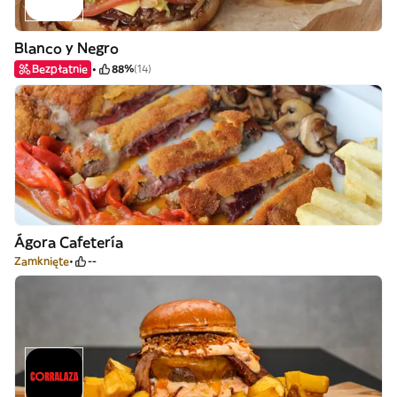
Blanco y Negro
Bezpłatnie
88%
(14)
Ágora Cafetería
Zamknięte
--