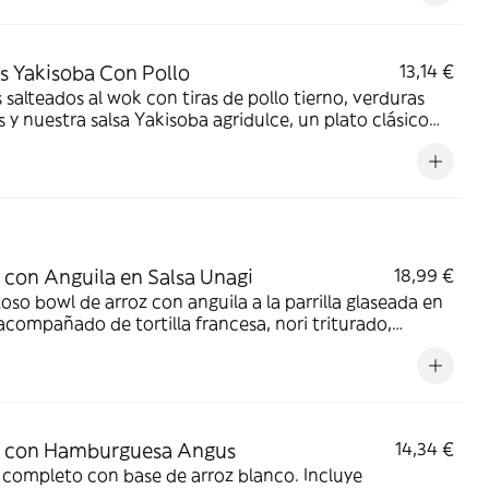
s Yakisoba Con Pollo
13,14 €
 salteados al wok con tiras de pollo tierno, verduras
s y nuestra salsa Yakisoba agridulce, un plato clásico
de sabor.
 con Anguila en Salsa Unagi
18,99 €
oso bowl de arroz con anguila a la parrilla glaseada en
 acompañado de tortilla francesa, nori triturado,
 y maíz dulce. ¡Perfecto para paladares exigentes!
z con Hamburguesa Angus
14,34 €
completo con base de arroz blanco. Incluye