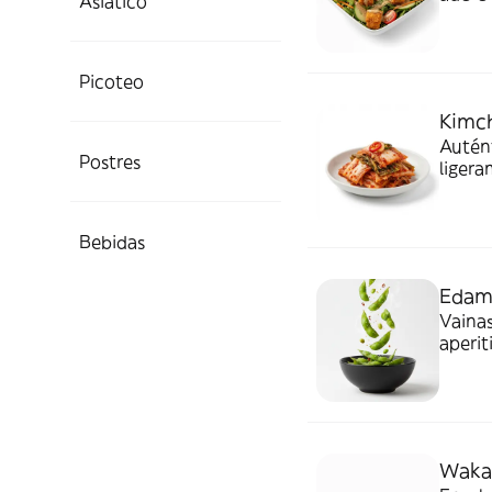
Asiático
Picoteo
Kimc
Autént
Postres
ligera
tradic
Bebidas
Eda
Vainas
aperit
comid
Wak