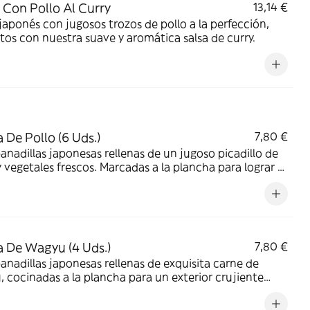
 Con Pollo Al Curry
13,14 €
japonés con jugosos trozos de pollo a la perfección,
tos con nuestra suave y aromática salsa de curry.
 De Pollo (6 Uds.)
7,80 €
nadillas japonesas rellenas de un jugoso picadillo de
y vegetales frescos. Marcadas a la plancha para lograr el
ste perfecto: una base dorada y crujiente con un
or tierno y cocinado al vapor.
 De Wagyu (4 Uds.)
7,80 €
nadillas japonesas rellenas de exquisita carne de
 cocinadas a la plancha para un exterior crujiente
do con queso y un interior jugoso.