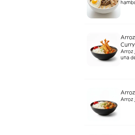
hambur
un mix
Adere
mosta
Arro
Curry
Arroz
una de
Arroz
Arroz 