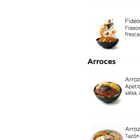
Fideo
Fideos
fresca
lleno 
Arroces
Arroz
Apetit
salsa,
sésamo
Arro
Tazón 