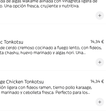
da de algas wakame aliñada con vinagreta ligera de
. Una opción fresca, crujiente y nutritiva.
ic Tonkotsu
14,34 €
de cerdo cremoso cocinado a fuego lento, con fideos,
a chashu, huevo marinado y algas nori. Una
encia japonesa auténtica y reconfortante.
ge Chicken Tonkotsu
14,34 €
ión ligera con fideos ramen, tierno pollo karaage,
marinado y cebolleta fresca. Perfecto para los
s del pollo.