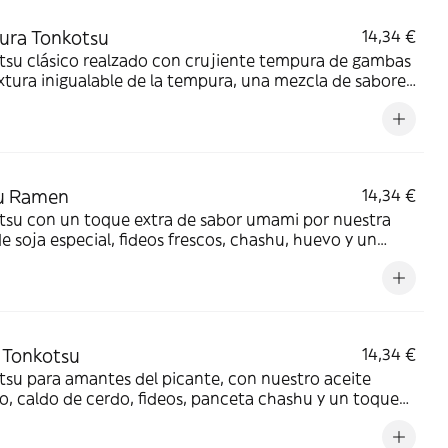
ura Tonkotsu
14,34 €
tsu clásico realzado con crujiente tempura de gambas
extura inigualable de la tempura, una mezcla de sabores
tible.
u Ramen
14,34 €
tsu con un toque extra de sabor umami por nuestra
de soja especial, fideos frescos, chashu, huevo y un
 más profundo.
 Tonkotsu
14,34 €
su para amantes del picante, con nuestro aceite
o, caldo de cerdo, fideos, panceta chashu y un toque
or que despierta el paladar.