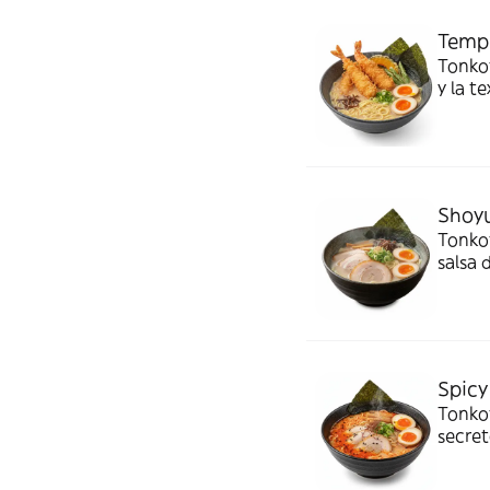
Temp
Tonko
y la t
irresis
Shoy
Tonko
salsa 
perfil
Spicy
Tonkot
secret
de cal