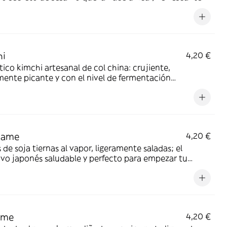
hi
4,20 €
ico kimchi artesanal de col china: crujiente,
mente picante y con el nivel de fermentación
ional perfecto para potenciar cualquier plato
mame
4,20 €
 de soja tiernas al vapor, ligeramente saladas; el
ivo japonés saludable y perfecto para empezar tu
a.
ame
4,20 €