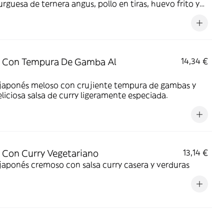
guesa de ternera angus, pollo en tiras, huevo frito y
 de verduras salteadas (brócoli, pimientos, calabacín).
zado con mostaza de grano entero y salsa cremosa de
za dulce.
z Con Tempura De Gamba Al
14,34 €
 japonés meloso con crujiente tempura de gambas y
liciosa salsa de curry ligeramente especiada.
 Con Curry Vegetariano
13,14 €
japonés cremoso con salsa curry casera y verduras