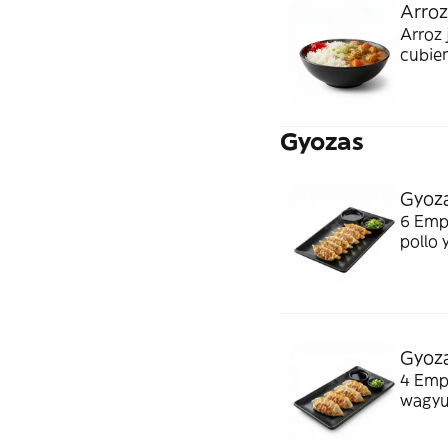
Arroz
Arroz 
cubier
Gyozas
Gyoza
6 Empa
pollo 
contra
interi
Gyoza
4 Empa
wagyu,
flamea