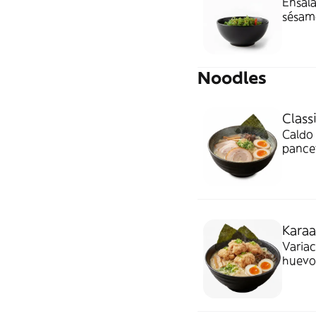
Ensala
sésamo
Noodles
Class
Caldo 
pancet
experi
Karaa
Variac
huevo 
amante