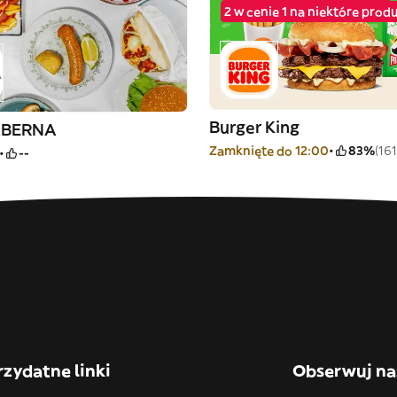
2 w cenie 1 na niektóre prod
Burger King
ABERNA
Zamknięte do 12:00
83%
(161
--
rzydatne linki
Obserwuj na