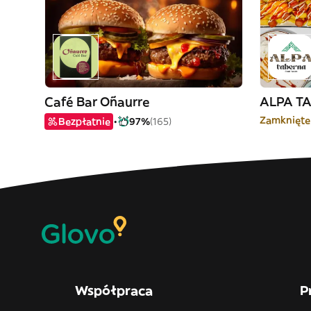
Café Bar Oñaurre
ALPA T
Zamknięte
Bezpłatnie
97%
(165)
Współpraca
P