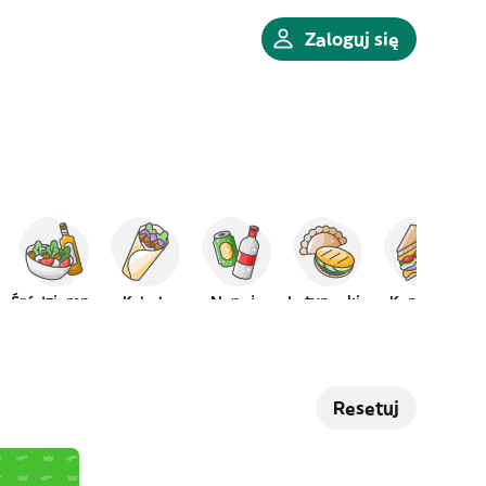
Zaloguj się
e
Śródziemne
Kebab
Napoje
Latynoskie
Kanapki
Resetuj