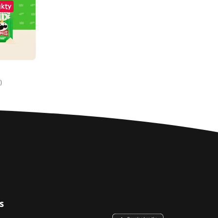
ukty
)
s