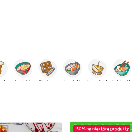
zak
Arabskie
Słodycze
Japońskie
Hiszpańskie
Azjatycki
-50% na niektóre produkty