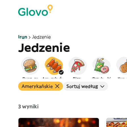
Irun
Jedzenie
Jedzenie
Burgery
Amerykańskie
Pizza
Przekąski
Kurc
Amerykańskie
Sortuj według
3 wyniki