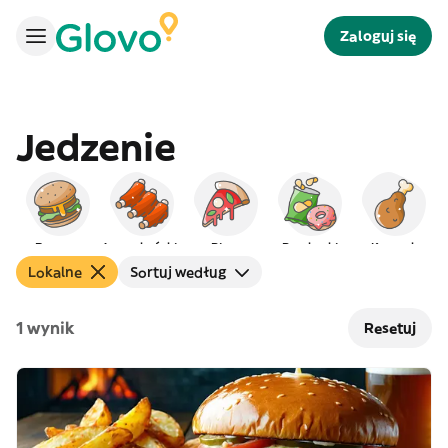
Zaloguj się
Jedzenie
Burgery
Amerykańskie
Pizza
Przekąski
Kurczak
Lokalne
Sortuj według
1 wynik
Resetuj