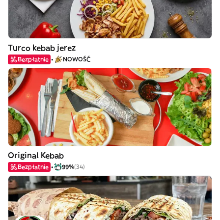
Turco kebab jerez
Bezpłatnie
NOWOŚĆ
Original Kebab
Bezpłatnie
99%
(34)