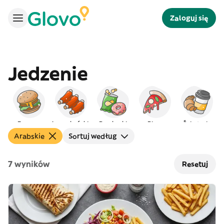
Zaloguj się
Jedzenie
Burgery
Amerykańskie
Przekąski
Pizza
Śniadanie
Arabskie
Sortuj według
7 wyników
Resetuj