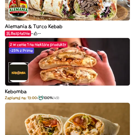
Alemania & Turco Kebab
Bezpłatnie
--
2 w cenie 1 na niektóre produkty
-25% z Prime
Kebomba
Zaplanuj na: 13:00
100%
(49)