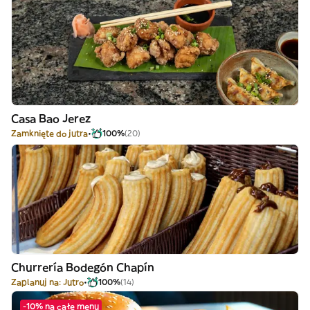
Casa Bao Jerez
Zamknięte do jutra
100%
(20)
Churrería Bodegón Chapín
Zaplanuj na: Jutro
100%
(14)
-10% na całe menu