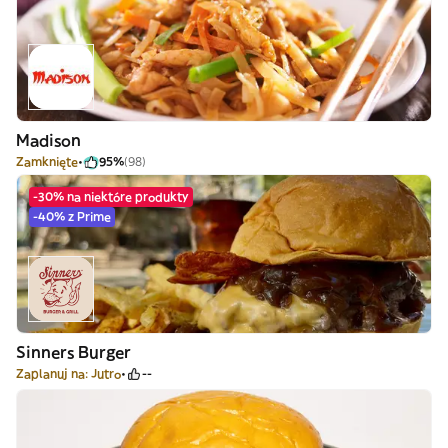
Madison
Zamknięte
95%
(98)
-30% na niektóre produkty
-40% z Prime
Sinners Burger
Zaplanuj na: Jutro
--