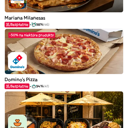
Mariana Milanesas
Bezpłatnie
98%
(46)
-50% na niektóre produkty
Domino's Pizza
Bezpłatnie
94%
(41)