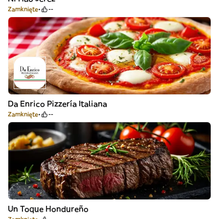
Zamknięte
--
Da Enrico Pizzería Italiana
Zamknięte
--
Un Toque Hondureño