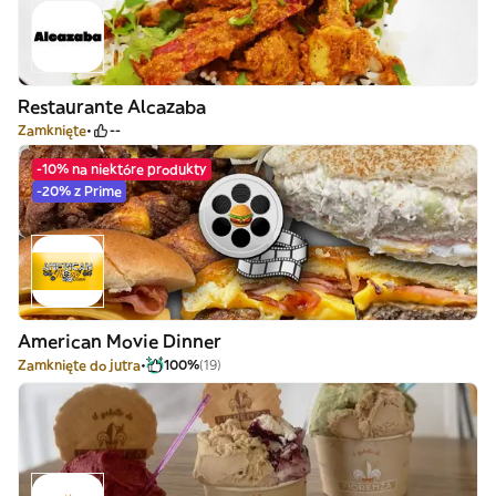
Restaurante Alcazaba
Zamknięte
--
-10% na niektóre produkty
-20% z Prime
American Movie Dinner
Zamknięte do jutra
100%
(19)