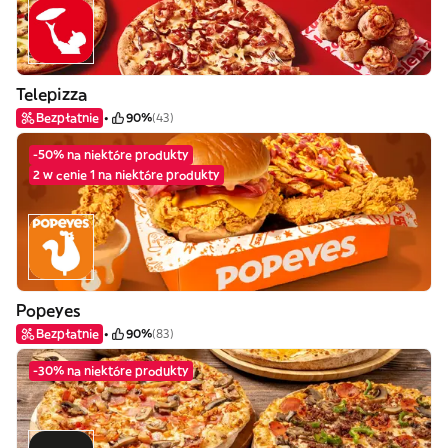
Telepizza
Bezpłatnie
90%
(43)
-50% na niektóre produkty
2 w cenie 1 na niektóre produkty
Popeyes
Bezpłatnie
90%
(83)
-30% na niektóre produkty