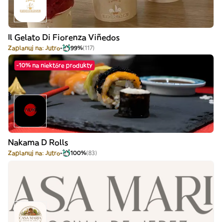
Il Gelato Di Fiorenza Viñedos
Zaplanuj na: Jutro
99%
(117)
-10% na niektóre produkty
Nakama D Rolls
Zaplanuj na: Jutro
100%
(83)