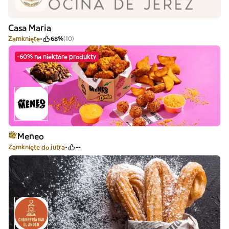
Casa Maria
Zamknięte
68%
(10)
-60% na niektóre produkty
Meneo
Zamknięte do jutra
--