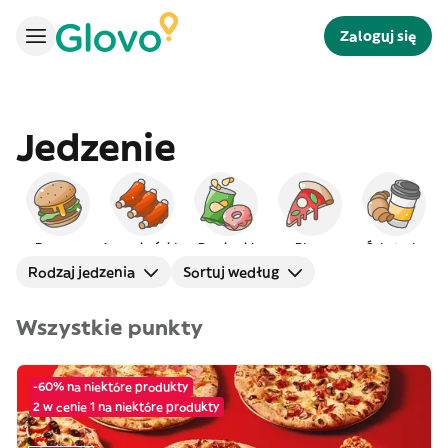
Zaloguj się
Jedzenie
Burgery
Amerykańskie
Przekąski
Pizza
Śniadanie
Rodzaj jedzenia
Sortuj według
Wszystkie punkty
-60% na niektóre produkty
2 w cenie 1 na niektóre produkty