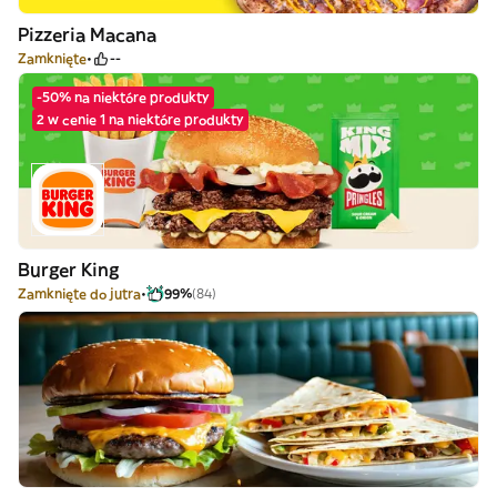
Pizzeria Macana
Zamknięte
--
-50% na niektóre produkty
2 w cenie 1 na niektóre produkty
Burger King
Zamknięte do jutra
99%
(84)