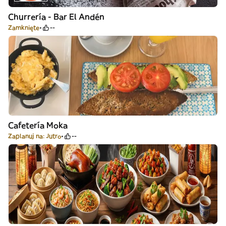
Churrería - Bar El Andén
Zamknięte
--
Cafetería Moka
Zaplanuj na: Jutro
--