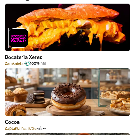
Bocatería Xerez
Zamknięte
100%
(46)
Cocoa
Zaplanuj na: Jutro
--