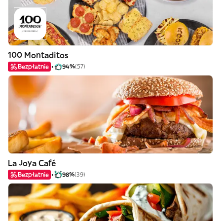
100 Montaditos
Bezpłatnie
94%
(57)
La Joya Café
Bezpłatnie
98%
(39)