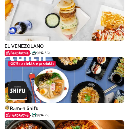
EL VENEZOLANO
Bezpłatnie
96%
(56)
-20% na niektóre produkty
Ramen Shifu
Bezpłatnie
98%
(79)