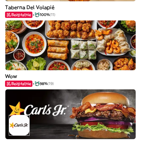
Taberna Del Volapié
Bezpłatnie
100%
(11)
Wow
Bezpłatnie
98%
(19)