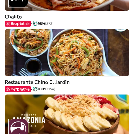
Chalito
Bezpłatnie
98%
(272)
Restaurante Chino El Jardín
Bezpłatnie
100%
(154)