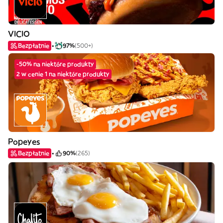
VICIO
Bezpłatnie
97%
(500+)
-50% na niektóre produkty
2 w cenie 1 na niektóre produkty
Popeyes
Bezpłatnie
90%
(265)