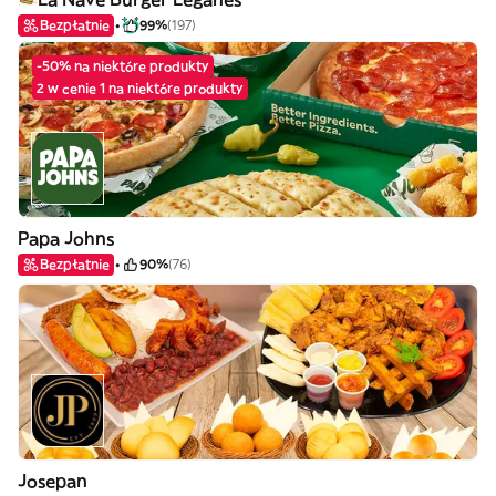
Bezpłatnie
99%
(197)
-50% na niektóre produkty
2 w cenie 1 na niektóre produkty
Papa Johns
Bezpłatnie
90%
(76)
Josepan