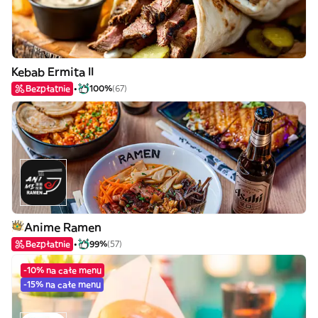
Kebab Ermita II
Bezpłatnie
100%
(67)
Anime Ramen
Bezpłatnie
99%
(57)
-10% na całe menu
-15% na całe menu