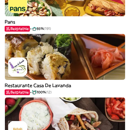
Pans
Bezpłatnie
93%
(191)
Restaurante Casa De Lavanda
Bezpłatnie
100%
(12)