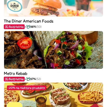
The Diner American Foods
Bezpłatnie
98%
(50)
Metro Kebab
Bezpłatnie
97%
(52)
-20% na niektóre produkty