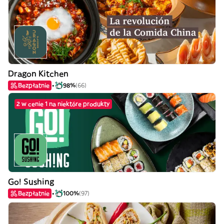
Dragon Kitchen
Bezpłatnie
98%
(66)
2 w cenie 1 na niektóre produkty
Go! Sushing
Bezpłatnie
100%
(97)