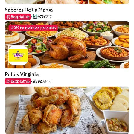
Sabores De La Mama
Bezpłatnie
97%
(217)
-20% na niektóre produkty
Pollos Virginia
Bezpłatnie
92%
(47)