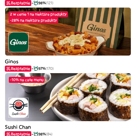
Bezpłatnie
98%
(121)
2 w cenie 1 na niektóre produkty
-28% na niektóre produkty
Ginos
Bezpłatnie
97%
(170)
-10% na całe menu
Sushi Chan
Bezpłatnie
98%
(84)