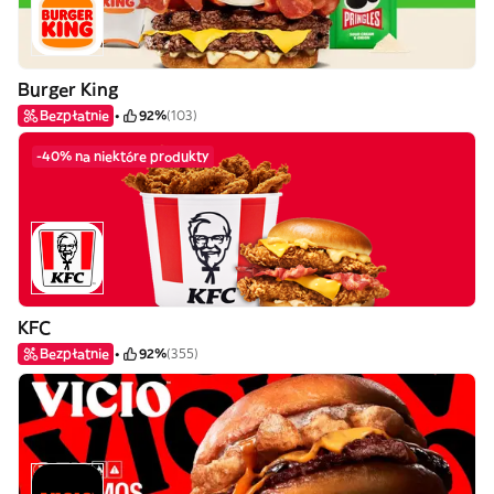
Burger King
Bezpłatnie
92%
(103)
-40% na niektóre produkty
KFC
Bezpłatnie
92%
(355)