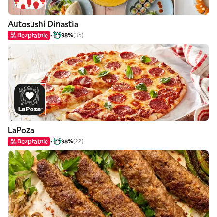
Autosushi Dinastia
Bezpłatnie
98%
(35)
LaPoza
Bezpłatnie
98%
(22)