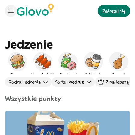
Zaloguj się
Jedzenie
Burgery
Amerykańskie
Przekąski
Śniadanie
Kurczak
Rodzaj jedzenia
Sortuj według
Z najlepszą o
Wszystkie punkty