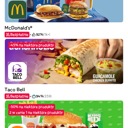
McDonald's®
Bezpłatnie
92%
(1k+)
-45% na niektóre produkty
Taco Bell
Bezpłatnie
94%
(359)
-50% na niektóre produkty
2 w cenie 1 na niektóre produkty