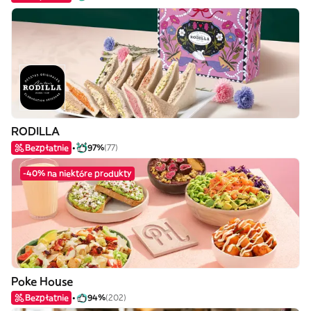
RODILLA
Bezpłatnie
97%
(77)
-40% na niektóre produkty
Poke House
Bezpłatnie
94%
(202)