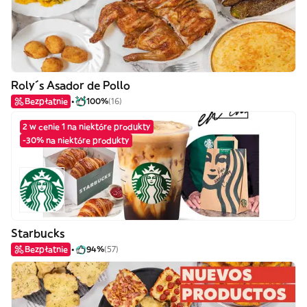
Roly´s Asador de Pollo
Bezpłatnie
100%
(16)
2 w cenie 1 na niektóre produkty
-30% na niektóre produkty
Starbucks
Bezpłatnie
94%
(57)