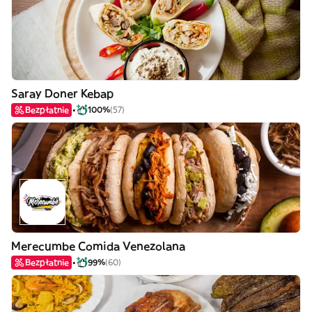
Saray Doner Kebap
Bezpłatnie
100%
(57)
Merecumbe Comida Venezolana
Bezpłatnie
99%
(60)