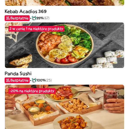
Kebab Acadios 369
Bezpłatnie
99%
(67)
2 w cenie 1 na niektóre produkty
Panda Sushi
Bezpłatnie
100%
(25)
-20% na niektóre produkty