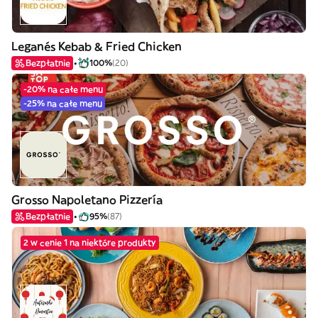
Leganés Kebab & Fried Chicken
Bezpłatnie
100%
(20)
-20% na całe menu
-25% na całe menu
Grosso Napoletano Pizzería
Bezpłatnie
95%
(87)
2 w cenie 1 na niektóre produkty