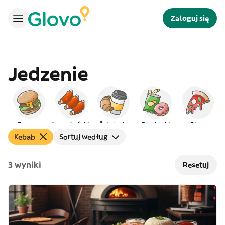
Zaloguj się
Jedzenie
Burgery
Amerykańskie
Śniadanie
Przekąski
Pizza
Kebab
Sortuj według
3 wyniki
Resetuj