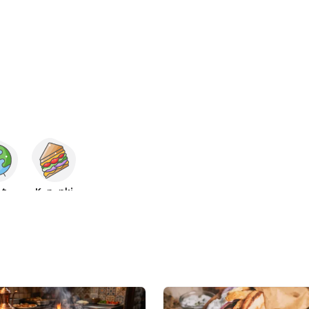
ata
Kanapki