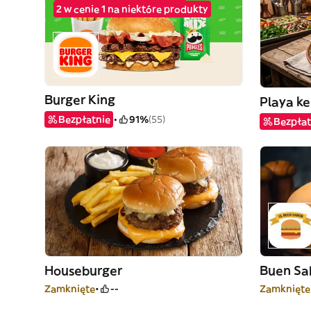
2 w cenie 1 na niektóre produkty
Burger King
Playa k
Bezpłatnie
91%
(55)
Bezpłat
Houseburger
Buen Sa
Zamknięte
--
Zamknięte