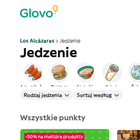
Los Alcázares
Jedzenie
Jedzenie
Amerykańskie
Burgery
Arabskie
Kebab
Świ
Rodzaj jedzenia
Sortuj według
Wszystkie punkty
-50% na niektóre produkty