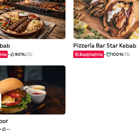
ebab
Pizzería Bar Star Kebab
nie
90%
(25)
Bezpłatnie
100%
(15)
bor
--