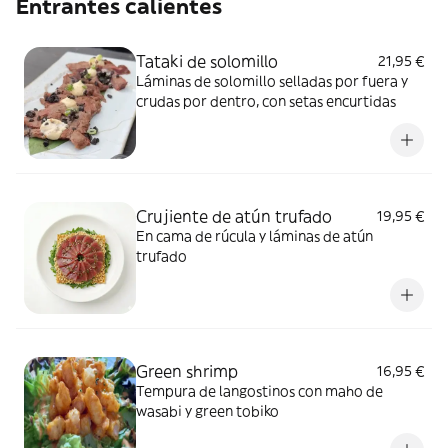
Entrantes calientes
Tataki de solomillo
21,95 €
Láminas de solomillo selladas por fuera y
crudas por dentro, con setas encurtidas
Crujiente de atún trufado
19,95 €
En cama de rúcula y láminas de atún
trufado
Green shrimp
16,95 €
Tempura de langostinos con maho de
wasabi y green tobiko