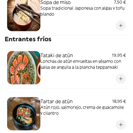
Sopa de miso
7,50 €
Sopa tradicional Japonesa con algas y tofu
blando
Entrantes fríos
Tataki de atún
19,95 €
Lonchas de atún envueltas en sésamo con
salsa de anguila a la plancha teppanyaki
Tartar de atún
18,95 €
Atún rojo, salmorejo, crema de guacamole
y cilantro