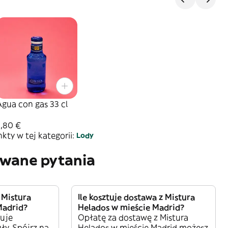
gua con gas 33 cl
2,80 €
ty w tej kategorii:
Lody
awane pytania
 Mistura
Ile kosztuje dostawa z Mistura
Madrid?
Helados w mieście Madrid?
ruje
Opłatę za dostawę z Mistura
ły. Spójrz na
Helados w mieście Madrid możesz