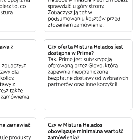
bierz to, co
sprawdzić u góry strony.
istura
Zobaczysz ją też w
podsumowaniu kosztów przed
złożeniem zamówienia.
tawa z
Czy oferta Mistura Helados jest
dostępna w Prime?
Tak. Prime jest subskrypcją
u zobaczysz
oferowaną przez Glovo, która
tawy dla
zapewnia nieograniczone
olicy.
bezpłatne dostawy od wybranych
tawy z
partnerów oraz inne korzyści!
esz także
 zamówienia
żna zamawiać
Czy w Mistura Helados
obowiązuje minimalna wartość
ruje produkty
zamówienia?