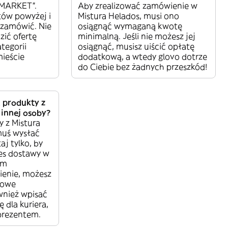
-MARKET”.
Aby zrealizować zamówienie w
tów powyżej i
Mistura Helados, musi ono
 zamówić. Nie
osiągnąć wymaganą kwotę
zić ofertę
minimalną. Jeśli nie możesz jej
tegorii
osiągnąć, musisz uiścić opłatę
ieście
dodatkową, a wtedy glovo dotrze
do Ciebie bez żadnych przeszkód!
 produkty z
 innej osoby?
y z Mistura
muś wysłać
aj tylko, by
es dostawy w
im
ienie, możesz
towe
wnież wpisać
dla kuriera,
prezentem.