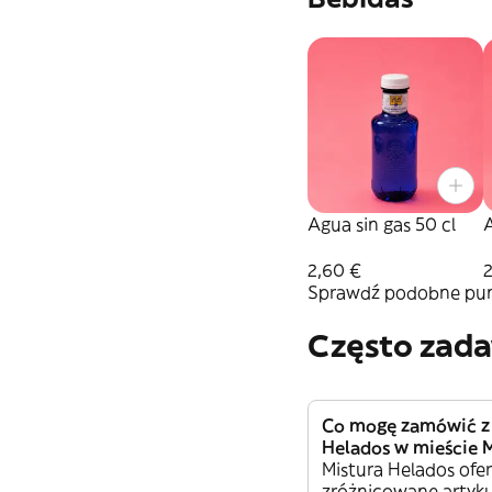
Agua sin gas 50 cl
A
2,60 €
Sprawdź podobne punk
Często zad
Co mogę zamówić z
Helados w mieście 
Mistura Helados ofe
zróżnicowane artyku