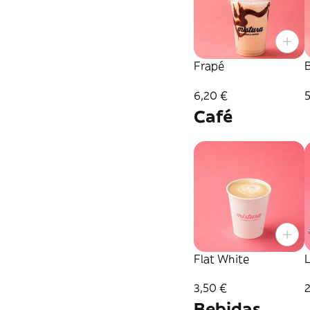
Frapé
6,20 €
5
Café
Flat White
3,50 €
Bebidas