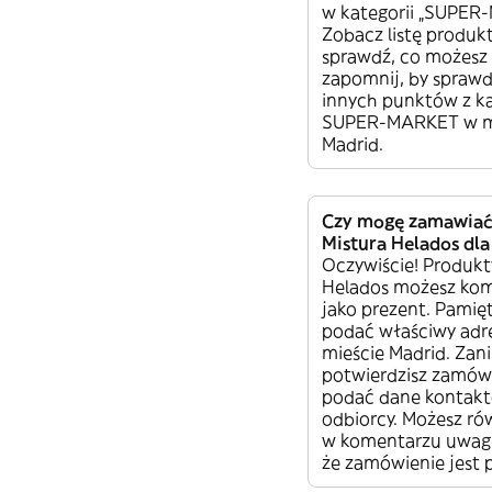
w kategorii „SUPER
Zobacz listę produk
sprawdź, co możesz
zapomnij, by sprawd
innych punktów z ka
SUPER-MARKET w m
Madrid.
Czy mogę zamawiać
Mistura Helados dla
Oczywiście! Produkt
Helados możesz ko
jako prezent. Pamięt
podać właściwy adr
mieście Madrid. Zan
potwierdzisz zamów
podać dane kontak
odbiorcy. Możesz ró
w komentarzu uwagę 
że zamówienie jest 