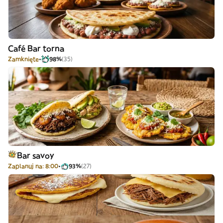
Café Bar torna
Zamknięte
98%
(35)
Bar savoy
Zaplanuj na: 8:00
93%
(27)