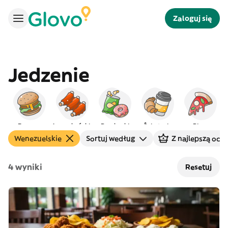
Zaloguj się
Jedzenie
Burgery
Amerykańskie
Przekąski
Śniadanie
Pizza
Wenezuelskie
Sortuj według
Z najlepszą oce
4 wyniki
Resetuj