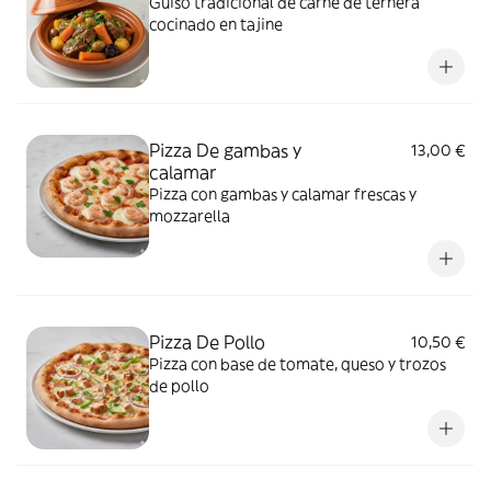
Guiso tradicional de carne de ternera
cocinado en tajine
Pizza De gambas y
13,00 €
calamar
Pizza con gambas y calamar frescas y
mozzarella
Pizza De Pollo
10,50 €
Pizza con base de tomate, queso y trozos
de pollo