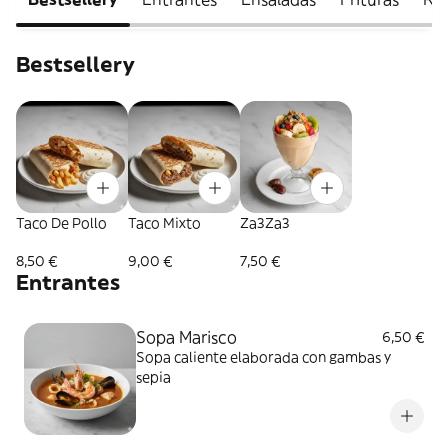
Bestsellery
Taco De Pollo
Taco Mixto
Za3Za3
8,50 €
9,00 €
7,50 €
Entrantes
Sopa Marisco
6,50 €
Sopa caliente elaborada con gambas y
sepia