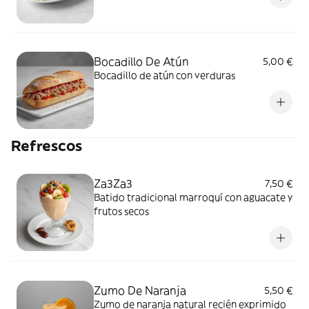
Bocadillo De Atún
5,00 €
Bocadillo de atún con verduras
Refrescos
Za3Za3
7,50 €
Batido tradicional marroquí con aguacate y
frutos secos
Zumo De Naranja
5,50 €
Zumo de naranja natural recién exprimido