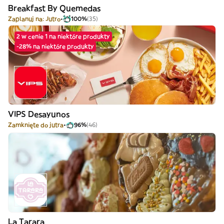
Breakfast By Quemedas
Zaplanuj na: Jutro
100%
(35)
2 w cenie 1 na niektóre produkty
-28% na niektóre produkty
VIPS Desayunos
Zamknięte do jutra
96%
(46)
La Tarara