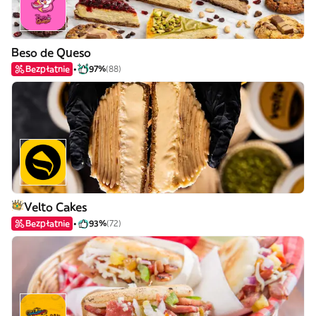
Beso de Queso
Bezpłatnie
97%
(88)
Velto Cakes
Bezpłatnie
93%
(72)