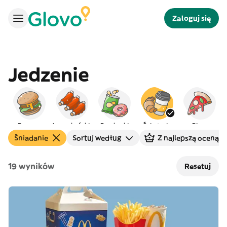
Zaloguj się
Jedzenie
Burgery
Amerykańskie
Przekąski
Śniadanie
Pizza
Śniadanie
Sortuj według
Z najlepszą oceną
19 wyników
Resetuj