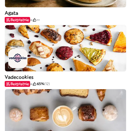
Agata
Bezpłatnie
--
Vadecookies
Bezpłatnie
65%
(12)