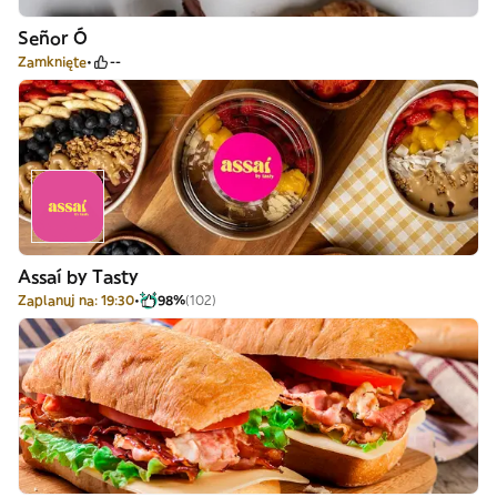
Señor Ó
Zamknięte
--
Assaí by Tasty
Zaplanuj na: 19:30
98%
(102)