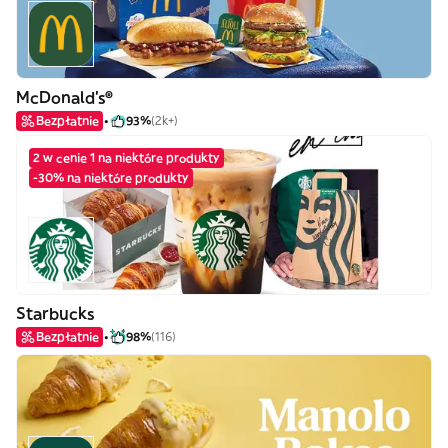
McDonald's®
Bezpłatnie
93%
(2k+)
2 w cenie 1 na niektóre produkty
-30% na niektóre produkty
Starbucks
Bezpłatnie
98%
(116)