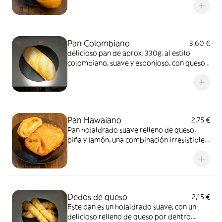
queda espectacular . Es perfecto para
acompañar un café, una merienda o para
compartir en familia.
Pan Colombiano
3,60 €
delicioso pan de aprox. 330g. al estilo
colombiano, suave y esponjoso, con queso
en el centro que le da un sabor increíble y
queda espectacular . Es perfecto para
acompañar un café, una merienda o para
compartir en familia.
Pan Hawaiano
2,75 €
Pan hojaldrado suave relleno de queso,
piña y jamón, una combinación irresistible:
suave, jugoso y con ese toque dulce-salado
que te hará querer otro bocado
Dedos de queso
2,15 €
Este pan es un hojaldrado suave, con un
delicioso relleno de queso por dentro.