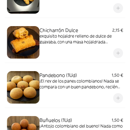
Queda muy tierno y sabroso.
Chicharrón Dulce
2,15 €
exquisito hojaldre relleno de dulce de
guayaba, con una masa hojaldrada
crujiente y un corazón dulce, suave y lleno
de sabor tropical
Pandebono (1Ud)
1,50 €
¡El rey de los panes colombianos! Nada se
compara con un buen pandebono, recién
horneado: suave, calentito y con ese sabor
a queso que enamora desde el primer
bocado. Si ya lo probaste, sabes que es el
pan más rico del mundo… y si no, ¡este es el
momento perfecto para hacerlo!
Buñuelos (1Ud)
1,50 €
¡Antojo colombiano del bueno! Nada como