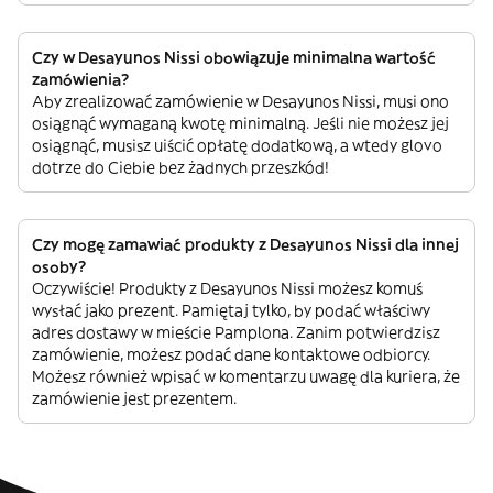
Czy w Desayunos Nissi obowiązuje minimalna wartość
zamówienia?
Aby zrealizować zamówienie w Desayunos Nissi, musi ono
osiągnąć wymaganą kwotę minimalną. Jeśli nie możesz jej
osiągnąć, musisz uiścić opłatę dodatkową, a wtedy glovo
dotrze do Ciebie bez żadnych przeszkód!
Czy mogę zamawiać produkty z Desayunos Nissi dla innej
osoby?
Oczywiście! Produkty z Desayunos Nissi możesz komuś
wysłać jako prezent. Pamiętaj tylko, by podać właściwy
adres dostawy w mieście Pamplona. Zanim potwierdzisz
zamówienie, możesz podać dane kontaktowe odbiorcy.
Możesz również wpisać w komentarzu uwagę dla kuriera, że
zamówienie jest prezentem.