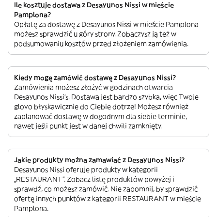
Ile kosztuje dostawa z Desayunos Nissi w mieście
Pamplona?
Opłatę za dostawę z Desayunos Nissi w mieście Pamplona
możesz sprawdzić u góry strony. Zobaczysz ją też w
podsumowaniu kosztów przed złożeniem zamówienia.
Kiedy mogę zamówić dostawę z Desayunos Nissi?
Zamówienia możesz złożyć w godzinach otwarcia
Desayunos Nissi’s. Dostawa jest bardzo szybka, więc Twoje
glovo błyskawicznie do Ciebie dotrze! Możesz również
zaplanować dostawę w dogodnym dla siebie terminie,
nawet jeśli punkt jest w danej chwili zamknięty.
Jakie produkty można zamawiać z Desayunos Nissi?
Desayunos Nissi oferuje produkty w kategorii
„RESTAURANT”. Zobacz listę produktów powyżej i
sprawdź, co możesz zamówić. Nie zapomnij, by sprawdzić
ofertę innych punktów z kategorii RESTAURANT w mieście
Pamplona.