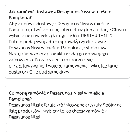
Jak zamówić dostawę z Desayunos Nissi w mieście
Pamplona?
Aby zamówić dostawę z Desayunos Nissi w mieście
Pamplona, otwórz stronę internetową lub aplikację Glovo i
wybierz odpowiednią kategorię (np. RESTAURANT”).
Potem podaj swój adres i sprawdź, czy dostawa z
Desayunos Nissi w mieście Pamplona jest możliwa.
Następnie wybierz produkt i dodaj go do swojego
zamówienia. Po zapłaceniu rozpocznie się
przygotowywanie Twojego zamówienia i wkrótce kurier
dostarczy Ci je pod same drzwi.
Co mogę zamówić z Desayunos Nissi w mieście
Pamplona?
Desayunos Nissi oferuje zróżnicowane artykuły. Spójrz na
listę produktów i wybierz to, co chcesz zamówić z
Desayunos Nissi.