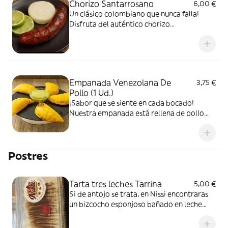
Chorizo Santarrosano
6,00 €
Un clásico colombiano que nunca falla!
Disfruta del auténtico chorizo
santarrosano, jugoso, con ese sabor
inconfundible . Lo servimos acompañado
de una arepita caliente, la combinación
perfecta para antojarse a cualquier hora.
Empanada Venezolana De
3,75 €
Pollo (1 Ud.)
¡Sabor que se siente en cada bocado!
Nuestra empanada está rellena de pollo
desmechado, jugoso y bien condimentado,
mezclado con un guiso casero de cebolla y
pimiento que le aporta aroma, color y un
Postres
sabor irresistible . Todo envuelto en una
masa doradita, crujiente y recién
preparada… ¡simplemente perfecta! Una
Tarta tres leches Tarrina
5,00 €
empanada que sabe a tradición, hogar y
Si de antojo se trata, en Nissi encontraras
puro disfrute.
un bizcocho esponjoso bañado en leche
condensada, leche evaporada y crema,
jugoso como te gusta