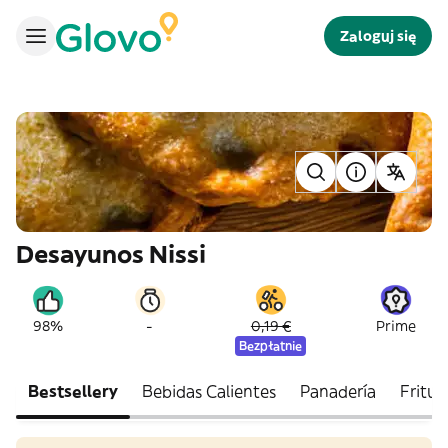
Zaloguj się
Desayunos Nissi
-
98%
0,19 €
Prime
Bezpłatnie
Bestsellery
Bebidas Calientes
Panadería
Fritur