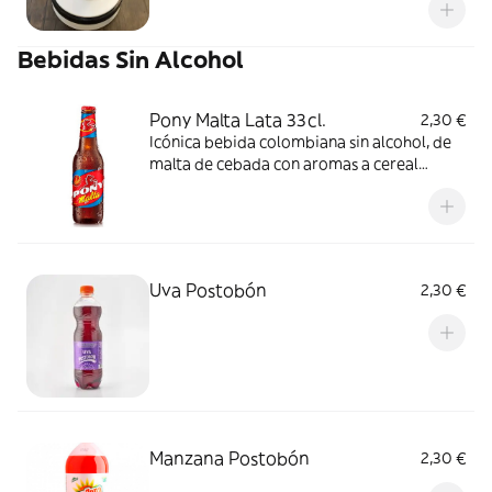
Bebidas Sin Alcohol
Pony Malta Lata 33cl.
2,30 €
Icónica bebida colombiana sin alcohol, de
malta de cebada con aromas a cereal
tostado, frutos secos, chocolate y café.
Refrescante y nutritiva.
Uva Postobón
2,30 €
Manzana Postobón
2,30 €