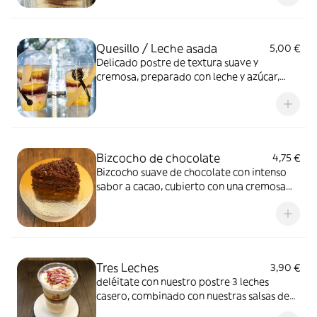
Quesillo / Leche asada
5,00 €
Delicado postre de textura suave y
cremosa, preparado con leche y azúcar,
bañado con caramelo. Dulce tradicional,
ligero y muy aromático.
Bizcocho de chocolate
4,75 €
Bizcocho suave de chocolate con intenso
sabor a cacao, cubierto con una cremosa
capa de chocolate. Un postre rico, húmedo
y perfecto para los amantes del chocolate.
Tres Leches
3,90 €
deléitate con nuestro postre 3 leches
casero, combinado con nuestras salsas de
frutas